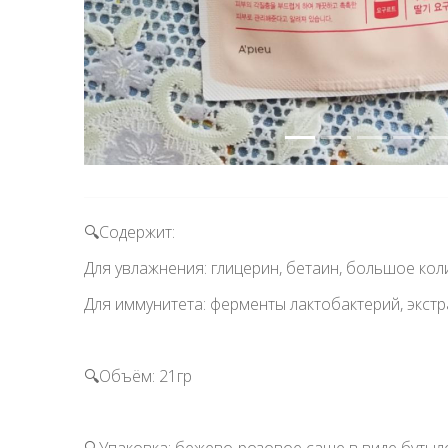
🔍Содержит:
Для увлажнения: глицерин, бетаин, большое колич
Для иммунитета: ферменты лактобактерий, экстра
🔍Объём: 21гр