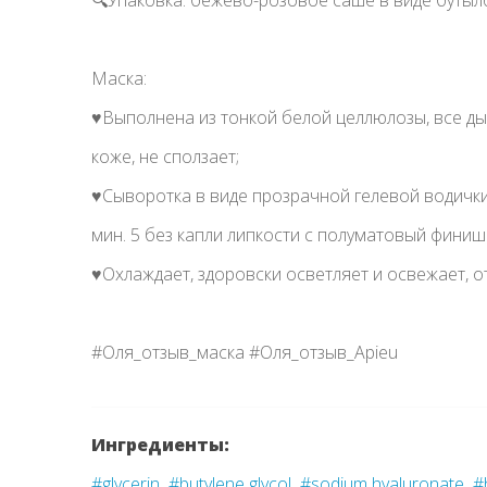
🔍Упаковка: бежево-розовое саше в виде бутыло
Маска:
♥️Выполнена из тонкой белой целлюлозы, все дырк
коже, не сползает;
♥️Сыворотка в виде прозрачной гелевой водички
мин. 5 без капли липкости с полуматовый финиш
♥️Охлаждает, здоровски осветляет и освежает, о
#Оля_отзыв_маска #Оля_отзыв_Apieu
Ингредиенты:
#glycerin
#butylene glycol
#sodium hyaluronate
#