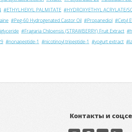
N
#ETHYLHEXYL PALMITATE
#HYDROXYETHYL ACRYLATE/S
aine
#Peg-60 Hydrogenated Castor Oil
#Propanediol
#Cetyl 
iglyceride
#Fragaria Chiloensis (STRAWBERRY) Fruit Extract
#h
29
#nonapeptide-1
#nicotinoyl tripeptide-1
#yogurt extract
#la
Контакты и соцс