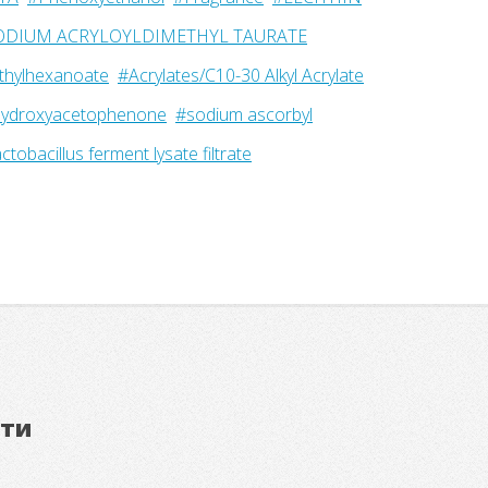
ODIUM ACRYLOYLDIMETHYL TAURATE
Ethylhexanoate
#Acrylates/C10-30 Alkyl Acrylate
ydroxyacetophenone
#sodium ascorbyl
ctobacillus ferment lysate filtrate
ети