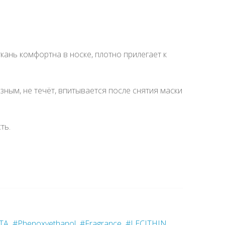
ткань комфортна в носке, плотно прилегает к
зным, не течёт, впитывается после снятия маски
ть.
TA
#Phenoxyethanol
#Fragrance
#LECITHIN