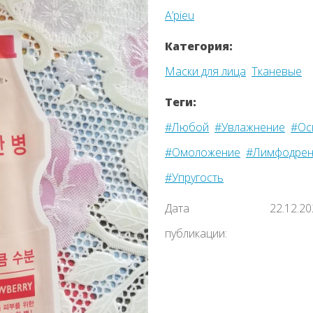
A’pieu
Категория:
Маски для лица
Тканевые
Теги:
#Любой
#Увлажнение
#Ос
#Омоложение
#Лимфодрен
#Упругость
Дата
22.12.2
Назад
публикации: