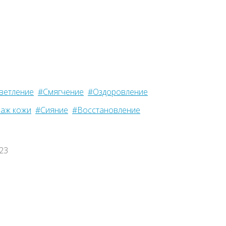
ветление
#Смягчение
#Оздоровление
аж кожи
#Сияние
#Восстановление
023