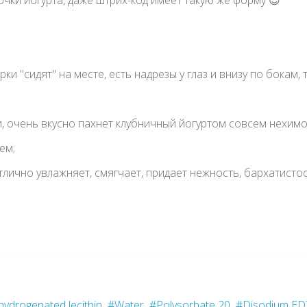
чки йогурта, даже штрих-код имеет такую же форму 😍
и "сидят" на месте, есть надрезы у глаз и внизу по бокам, 
, очень вкусно пахнет клубничный йогуртом совсем нехимо
ем;
тлично увлажняет, смягчает, придает нежность, бархатистос
hydrogenated lecithin
#Water
#Polysorbate 20
#Disodium ED