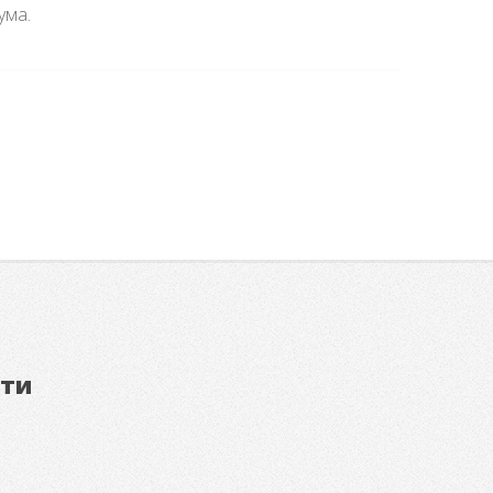
ума.
ети