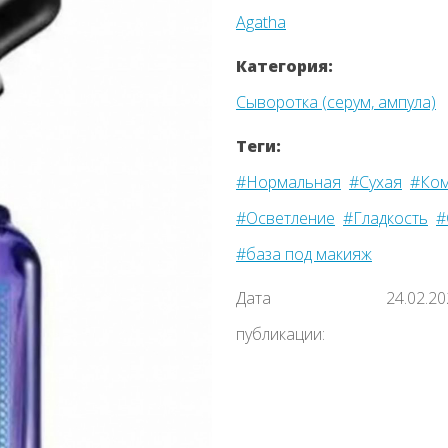
Agatha
Категория:
Сыворотка (серум, ампула)
Теги:
#Нормальная
#Сухая
#Ком
#Осветление
#Гладкость
#
#база под макияж
Назад
Дата
24.02.2
публикации: