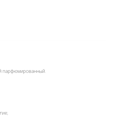
ный парфюмированный.
гие; ᅠ