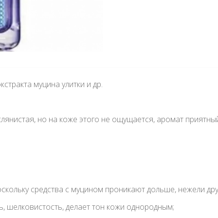
кстракта муцина улитки и др. ᅠ
аслянистая, но на коже этого не ощущается, аромат прият
оскольку средства с муцином проникают дольше, нежели дру
ть, шелковистость, делает тон кожи однородным; ᅠ