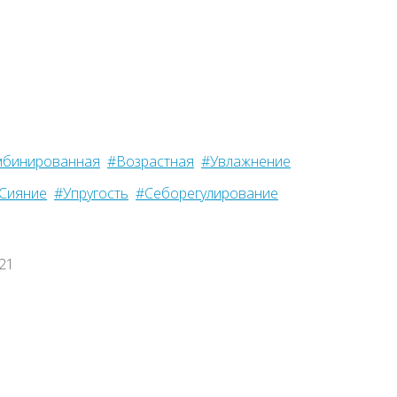
бинированная
#Возрастная
#Увлажнение
Сияние
#Упругость
#Себорегулирование
021