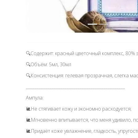
🔍Содержит: красный цветочный комплекс, 80% э
🔍Объём: 5мл, 30млᅠ
🔍Консистенция: гелевая прозрачная, слегка м
______________________________________________
Ампула: ᅠ
🐌Не стягивает кожу и экономно расходуется; ᅠ
🐌Мгновенно впитывается, что меня удивило, п
🐌Придаёт коже увлажнение, гладкость, упругос