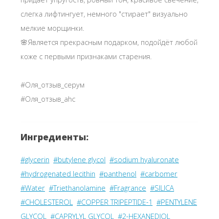
слегка лифтингует, немного "стирает" визуально
мелкие морщинки.
🌸Является прекрасным подарком, подойдёт любой
коже с первыми признаками старения.
#Оля_отзыв_серум
#Оля_отзыв_ahc
Ингредиенты:
#glycerin
#butylene glycol
#sodium hyaluronate
#hydrogenated lecithin
#panthenol
#carbomer
#Water
#Triethanolamine
#Fragrance
#SILICA
#CHOLESTEROL
#COPPER TRIPEPTIDE-1
#PENTYLENE
GLYCOL
#CAPRYLYL GLYCOL
#2-HEXANEDIOL