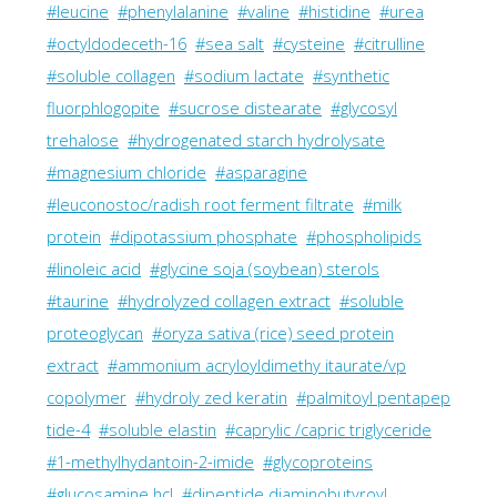
#leucine
#phenylalanine
#valine
#histidine
#urea
#octyldodeceth-16
#sea salt
#cysteine
#citrulline
#soluble collagen
#sodium lactate
#synthetic
fluorphlogopite
#sucrose distearate
#glycosyl
trehalose
#hydrogenated starch hydrolysate
#magnesium chloride
#asparagine
#leuconostoc/radish root ferment filtrate
#milk
protein
#dipotassium phosphate
#phospholipids
#linoleic acid
#glycine soja (soybean) sterols
#taurine
#hydrolyzed collagen extract
#soluble
proteoglycan
#oryza sativa (rice) seed protein
extract
#ammonium acryloyldimethy itaurate/vp
copolymer
#hydroly zed keratin
#palmitoyl pentapep
tide-4
#soluble elastin
#caprylic /capric triglyceride
#1-methylhydantoin-2-imide
#glycoproteins
#glucosamine hcl
#dipeptide diaminobutyroyl