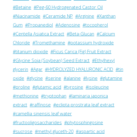
#Betaine
#Peg-60 Hydrogenated Castor Oil
#Niacinamide
#Ceramide NP
#Arginine
#Xanthan
Gum
#Propanediol
#Adenosine
#tocopherol
#Centella Asiatica Extract
#Beta-Glucan
#Calcium
Chloride
#Tromethamine
#potassium hydroxide
#titanium dioxide
#Ficus Carica (Fig) Fruit Extract
#Glycine Soja (Soybean) Seed Extract
#Ethylhexyl
glycerin
#Agar
#HYDROLYZED HYALURONIC ACID
#tin
oxide
#glycine
#serine
#alanine
#lysine
#glutamine
#proline
#glutamic acid
#tyrosine
#isoleucine
#methionine
#tryptophan
#laminaria japonica
extract
#raffinose
#eclipta prostrata leaf extract
#camellia sinensis leaf water
#fructooligosaccharides
#phytosphingosine
#sucrose
#methyl gluceth-20
#aspartic acid