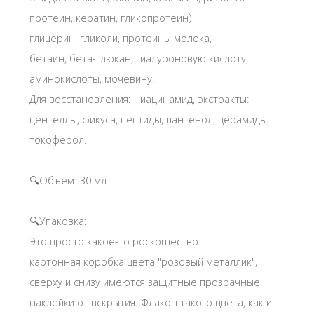
протеин, кератин, гликопротеин)
глицерин, гликоли, протеины молока,
бетаин, бета-глюкан, гиалуроновую кислоту,
аминокислоты, мочевину.
Для восстановления: ниацинамид, экстракты:
центеллы, фикуса, пептиды, пантенол, церамиды,
токоферол.
🔍Объём: 30 мл
🔍Упаковка:
Это просто какое-то роскошество:
картонная коробка цвета "розовый металлик",
сверху и снизу имеются защитные прозрачные
наклейки от вскрытия. Флакон такого цвета, как и