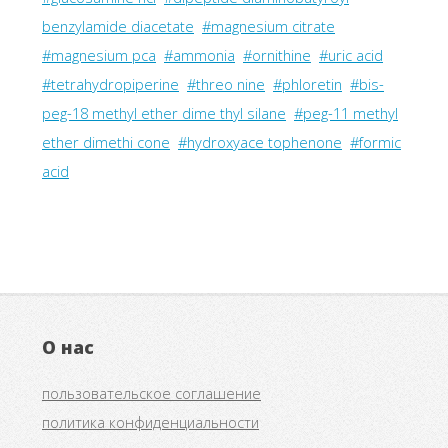
benzylamide diacetate
#magnesium citrate
#magnesium pca
#ammonia
#ornithine
#uric acid
#tetrahydropiperine
#threo nine
#phloretin
#bis-
peg-18 methyl ether dime thyl silane
#peg-11 methyl
ether dimethi cone
#hydroxyace tophenone
#formic
acid
О нас
пользовательское соглашение
политика конфиденциальности