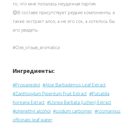
то, что мне попалась неудачная партия.
😐В составе присутствует редкие компоненты, а
также экстракт алоэ, а не его сок, а хотелось бы
его увидеть.
#Оля_отзыв_aromatica
Ингредиенты:
#Propanediol
#Aloe Barbadensis Leaf Extract
#Zanthoxylum Piperitum Fruit Extract
#Pulsatilla
Koreana Extract
#Usnea Barbata (Lichen) Extract
#phenethyl alcohol
#sodium carbomer
#rosmarinus
officinalis leaf water