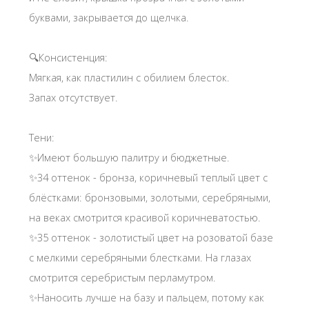
буквами, закрывается до щелчка.
🔍Консистенция:
Мягкая, как пластилин с обилием блесток.
Запах отсутствует.
Тени:
✨️Имеют большую палитру и бюджетные.
✨️34 оттенок - бронза, коричневый теплый цвет с
блёстками: бронзовыми, золотыми, серебряными,
на веках смотрится красивой коричневатостью.
✨️35 оттенок - золотистый цвет на розоватой базе
с мелкими серебряными блестками. На глазах
смотрится серебристым перламутром.
✨️Наносить лучше на базу и пальцем, потому как