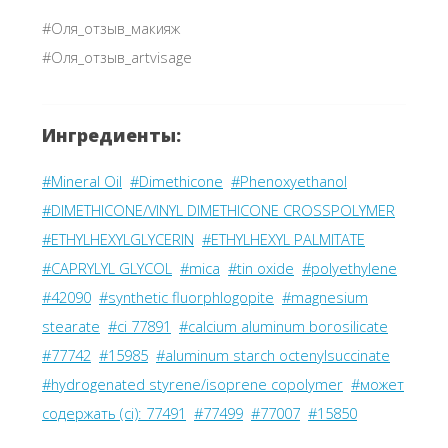
#Оля_отзыв_макияж
#Оля_отзыв_artvisage
Ингредиенты:
#Mineral Oil
#Dimethicone
#Phenoxyethanol
#DIMETHICONE/VINYL DIMETHICONE CROSSPOLYMER
#ETHYLHEXYLGLYCERIN
#ETHYLHEXYL PALMITATE
#CAPRYLYL GLYCOL
#mica
#tin oxide
#polyethylene
#42090
#synthetic fluorphlogopite
#magnesium
stearate
#ci 77891
#calcium aluminum borosilicate
#77742
#15985
#aluminum starch octenylsuccinate
#hydrogenated styrene/isoprene copolymer
#может
содержать (ci): 77491
#77499
#77007
#15850