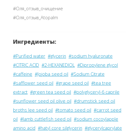
#Оля_отзыв_очищение
#Оля_отзыв_Atopalm
Ингредиенты:
#Purified water
#glycerin
#sodium hyaluronate
#CITRIC ACID
#2-HEXANEDIOL
#Dipropylene glycol
#caffeine
#Jojoba seed oil
#Sodium Citrate
#safflower seed oil
#grape seed oil
#tea tree
extract
#green tea seed oil
#polyglyceryl-6 caprile
#sunflower seed oil olive oil
#drumstick seed oil
broths lee seed oil
#tomato seed oil
#carrot seed
oil
#lamb cuttlefish seed oil
#sodium cocoylapple
amino acid
#hatyl core silglycerin
#glycerylcaprylate