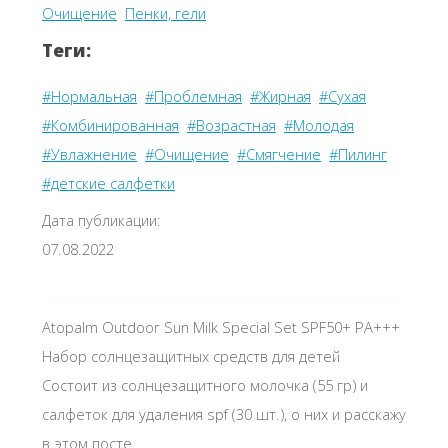
Очищение
Пенки, гели
Теги:
#Нормальная
#Проблемная
#Жирная
#Сухая
#Комбинированная
#Возрастная
#Молодая
#Увлажнение
#Очищение
#Смягчение
#Пилинг
#детские салфетки
Дата публикации:
07.08.2022
Atopalm Outdoor Sun Milk Special Set SPF50+ PA+++
Набор солнцезащитных средств для детей
Состоит из солнцезащитного молочка (55 гр) и
салфеток для удаления spf (30 шт.), о них и расскажу
в этом посте.