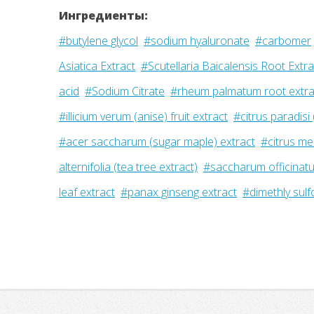
Ингредиенты:
#butylene glycol
#sodium hyaluronate
#carbomer
Asiatica Extract
#Scutellaria Baicalensis Root Extra
acid
#Sodium Citrate
#rheum palmatum root extra
#illicium verum (anise) fruit extract
#citrus paradisi 
#acer saccharum (sugar maple) extract
#citrus me
alternifolia (tea tree extract)
#saccharum officinatu
leaf extract
#panax ginseng extract
#dimethly sul