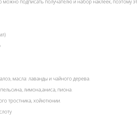
 можно подписать получателю и набор наклеек, поэтому эт
мл)
р
 алоэ, масла: лаванды и чайного дерева.
апельсина, лимона,аниса, пиона.
ного тростника, хойютюнии.
слоту