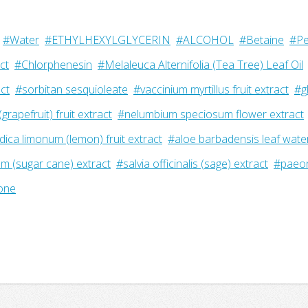
#Water
#ETHYLHEXYLGLYCERIN
#ALCOHOL
#Betaine
#Pe
ct
#Chlorphenesin
#Melaleuca Alternifolia (Tea Tree) Leaf Oil
ct
#sorbitan sesquioleate
#vaccinium myrtillus fruit extract
#g
(grapefruit) fruit extract
#nelumbium speciosum flower extract
dica limonum (lemon) fruit extract
#aloe barbadensis leaf wate
m (sugar cane) extract
#salvia officinalis (sage) extract
#paeon
fone