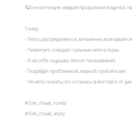
🔍Консистенция: жидкая прозрачная водичка, па
Тонер:
- Легко распределяется, мгновенно впитывается 
- Пилингует, очищает сальные нити и поры.
- Я на себе ощущаю лёгкое покалывания.
- Подойдёт проблемной, жирной, грубой коже.
- Не могу сказать,что осталась в восторге от да
#Оля_отзыв_тонер
#Оля_отзыв_axysy