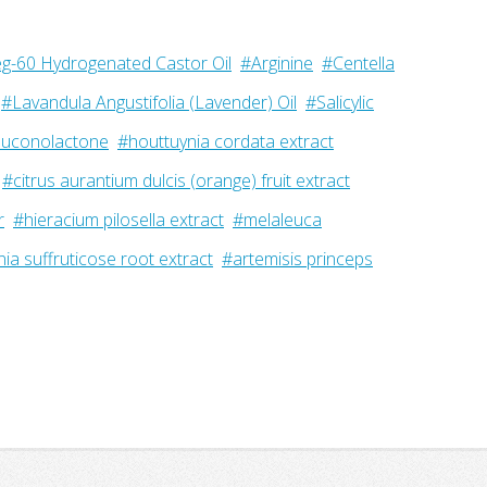
g-60 Hydrogenated Castor Oil
#Arginine
#Centella
#Lavandula Angustifolia (Lavender) Oil
#Salicylic
luconolactone
#houttuynia cordata extract
#citrus aurantium dulcis (orange) fruit extract
r
#hieracium pilosella extract
#melaleuca
ia suffruticose root extract
#artemisis princeps