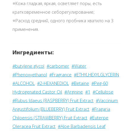
⭐Кожа гладкая, яркая, осветляет поры, есть
кратковременное себорегулирование;
⭐Расход средний, одного пробника хватило на 3
применения.
Ингредиенты:
#butylene glycol
#carbomer
#Water
#Phenoxyethanol
#Fragrance
#ETHYLHEXYLGLYCERIN
#ALCOHOL
#2-HEXANEDIOL
#Betaine
#Peg-60
Hydrogenated Castor Oil
#Arginine
#1
#Cellulose
#Rubus Idaeus (RASPBERRY) Fruit Extract
#Vaccinium
Angustifolium (BLUEBERRY) Fruit Extract
#Fragaria
Chiloensis (STRAWBERRY) Fruit Extract
#Euterpe
Oleracea Fruit Extract
#Aloe Barbadensis Leaf