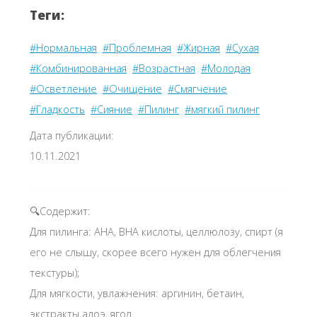
Теги:
#Нормальная
#Проблемная
#Жирная
#Сухая
#Комбинированная
#Возрастная
#Молодая
#Осветление
#Очищение
#Смягчение
#Гладкость
#Сияние
#Пилинг
#мягкий пилинг
Дата публикации:
10.11.2021
🔍Содержит:
Для пилинга: AHA, BHA кислоты, целлюлозу, спирт (я
его не слышу, скорее всего нужен для облегчения
текстуры);
Для мягкости, увлажнения: аргинин, бетаин,
экстракты алоэ, ягод.