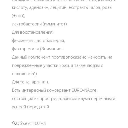
кислоту, аденозин, лецитин, экстракты: алоэ, розы
(+тон),
лактобактерии (иммунитет),
Для восстановления:
ферменты лактобактерий,
фактор роста (Внимание!
Данный компонент противопоказано наносить на
поврежденные участки кожи, а также людям с
онкологией)
Для тона: аргинин.
Есть интересный консервант EURO-NApre,
состоящий из прострела, зантоксилума перечным и
уснеей бородатой.
🔍Объём: 100 мл