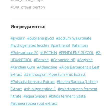
#Оля_отзыв_benton
Ингредиенты:
#glycerin
#butylene glycol
#sodium hyaluronate
#hydrogenated lecithin
#panthenol
#allantoin
#Polysorbate 20
#LECITHIN
#PENTYLENE GLYCOL
#2-
HEXANEDIOL
#Betaine
#Ceramide NP
#Arginine
#Xanthan Gum
#Adenosine
#Aloe Barbadensis Leaf
Extract
#Zanthoxylum Piperitum Fruit Extract
#Pulsatilla Koreana Extract
#Usnea Barbata (Lichen)
Extract
#sh-oligopeptide-1
#galactomyces ferment
filtrate
#aqua (water)
#bifida ferment lysate
#althaea rosea root extract