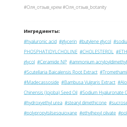
#Оля_отзыв_крем #Оля_отзыв_botanity
Ингредиенты:
#hyaluronic acid
#glycerin
#butylene glycol
#sodiu
PHOSPHATIDYLCHOLINE
#CHOLESTEROL
#ETH
glycol
#Ceramide NP
#ammonium acryloyldimethyl
#Scutellaria Baicalensis Root Extract
#Trometham
#Madecassoside
#Bambusa Vulgaris Extract
#Alo
Chinensis (Jojoba) Seed Oil
#Sodium Hyaluronate 
#hydroxyethyl urea
#stearyl dimethicone
#sucrose
#polypropylsilsesquioxane
#ethylhexyl olivate
#pol