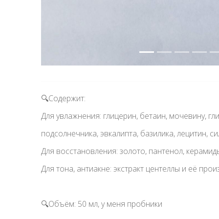
🔍Содержит:
Для увлажнения: глицерин, бетаин, мочевину, г
подсолнечника, эвкалипта, базилика, лецитин, си
Для восстановления: золото, пантенол, керамид
Для тона, антиакне: экстракт центеллы и её про
🔍Объём: 50 мл, у меня пробники