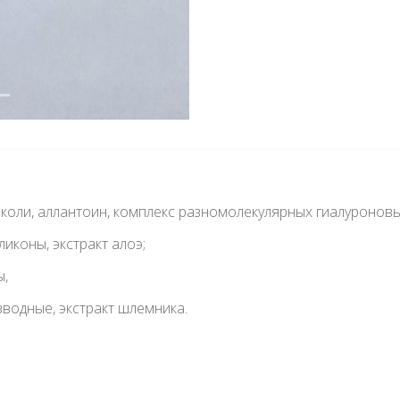
ликоли, аллантоин, комплекс разномолекулярных гиалуроновы
ликоны, экстракт алоэ;
ы,
изводные, экстракт шлемника.