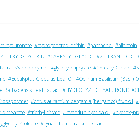
m hyaluronate
#hydrogenated lecithin
#panthenol
#allantoin
YLHEXYLGLYCERIN
#CAPRYLYL GLYCOL
#2-HEXANEDIOL
taurate/VP copolymer
#glyceryl caprylate
#Cetearyl Olivate
#S
ine
#Eucalyptus Globulus Leaf Oil
#Ocimum Basilicum (Basil) Oi
e Barbadensis Leaf Extract
#HYDROLYZED HYALURONIC AC
Crosspolymer
#citrus aurantium bergamia (bergamot) fruit oil
#
 distearate
#triethyl citrate
#lavandula hybrida oil
#hydroxypro
yglyceryl-4 oleate
#cynanchum atratum extract