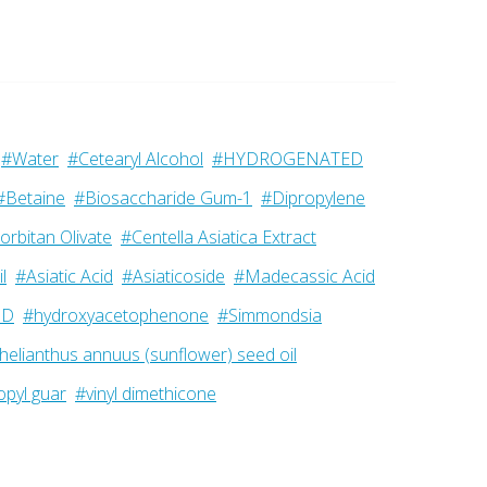
#Water
#Cetearyl Alcohol
#HYDROGENATED
#Betaine
#Biosaccharide Gum-1
#Dipropylene
orbitan Olivate
#Centella Asiatica Extract
l
#Asiatic Acid
#Asiaticoside
#Madecassic Acid
ID
#hydroxyacetophenone
#Simmondsia
helianthus annuus (sunflower) seed oil
pyl guar
#vinyl dimethicone