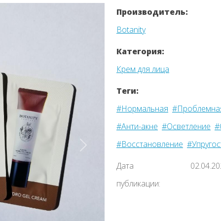
Производитель:
Botanity
Категория:
Крем для лица
Теги:
#Нормальная
#Проблемна
#Анти-акне
#Осветление
#
#Восстановление
#Упругос
Назад
Дата
02.04.2
публикации: