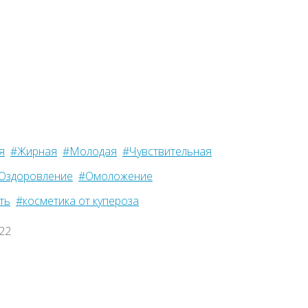
я
#Жирная
#Молодая
#Чувствительная
Оздоровление
#Омоложение
ть
#косметика от купероза
022