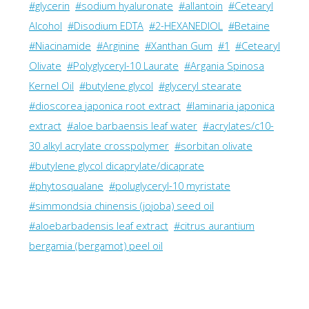
#glycerin
#sodium hyaluronate
#allantoin
#Cetearyl
Alcohol
#Disodium EDTA
#2-HEXANEDIOL
#Betaine
#Niacinamide
#Arginine
#Xanthan Gum
#1
#Cetearyl
Olivate
#Polyglyceryl-10 Laurate
#Argania Spinosa
Kernel Oil
#butylene glycol
#glyceryl stearate
#dioscorea japonica root extract
#laminaria japonica
extract
#aloe barbaensis leaf water
#acrylates/c10-
30 alkyl acrylate crosspolymer
#sorbitan olivate
#butylene glycol dicaprylate/dicaprate
#phytosqualane
#poluglyceryl-10 myristate
#simmondsia chinensis (jojoba) seed oil
#aloebarbadensis leaf extract
#citrus aurantium
bergamia (bergamot) peel oil