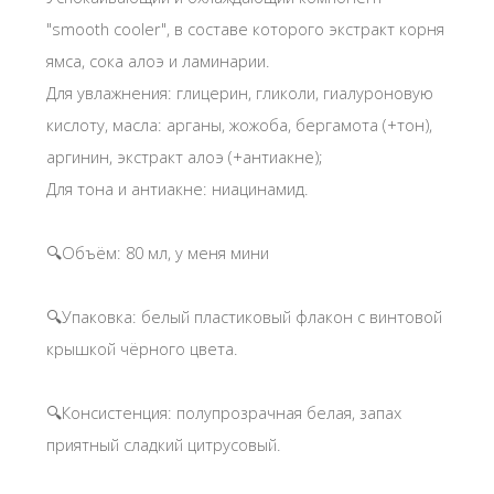
"smooth cooler", в составе которого экстракт корня
ямса, сока алоэ и ламинарии.
Для увлажнения: глицерин, гликоли, гиалуроновую
кислоту, масла: арганы, жожоба, бергамота (+тон),
аргинин, экстракт алоэ (+антиакне);
Для тона и антиакне: ниацинамид.
🔍Объём: 80 мл, у меня мини
🔍Упаковка: белый пластиковый флакон с винтовой
крышкой чёрного цвета.
🔍Консистенция: полупрозрачная белая, запах
приятный сладкий цитрусовый.