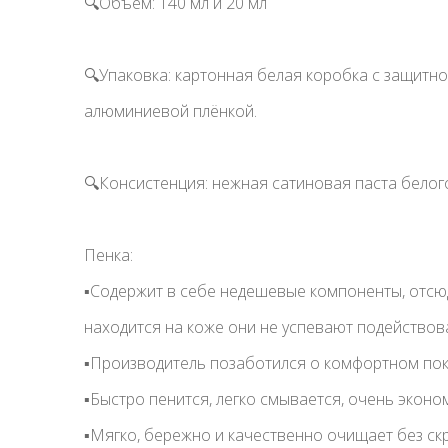
🔍Объём: 140 мл и 20 мл
🔍Упаковка: картонная белая коробка с защитн
алюминиевой плёнкой.
🔍Консистенция: нежная сатиновая паста белого
Пенка:
▪️Содержит в себе недешевые компоненты, отсюда
находится на коже они не успевают подействоват
▪️Производитель позаботился о комфортном пок
▪️Быстро пенится, легко смывается, очень эконо
▪️Мягко, бережно и качественно очищает без скр