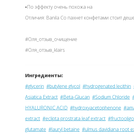
▪️По эффекту очень похожа на
Отличия: Banila Co пахнет конфетами стоит деш
#Оля_отзыв_очищение
#Оля_отзыв_klairs
Ингредиенты:
#glycerin
#butylene glycol
#hydrogenated lecithin
Asiatica Extract
#Beta-Glucan
#Sodium Chloride
HYALURONIC ACID
#hydroxyacetophenone
#ama
extract
#eclipta prostrata leaf extract
#fructoolig
glutamate
#lauryl betaine
#ulmus davidiana root e