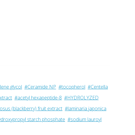
ene glycol
#Ceramide NP
#tocopherol
#Centella
xtract
#acetyl hexapeptide-8
#HYDROLYZED
osus (blackberry) fruit extract
#laminaria japonica
droxypropyl starch phosphate
#sodium lauroyl