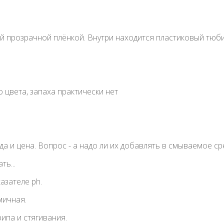
ой прозрачной плёнкой. Внутри находится пластиковый тюб
 цвета, запаха практически нет
 и цена. Вопрос - а надо ли их добавлять в смываемое сред
ь...
азателе ph.
мичная.
ипа и стягивания.