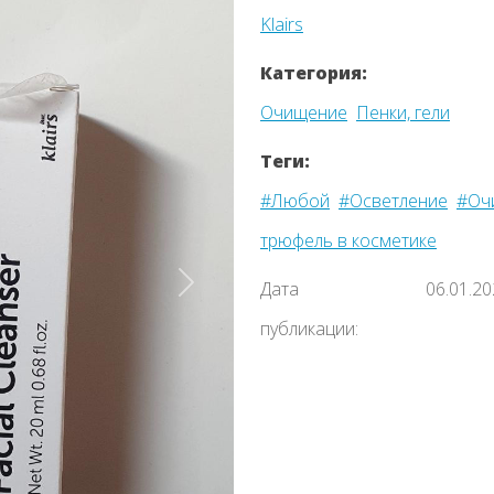
Klairs
Категория:
Очищение
Пенки, гели
Теги:
#Любой
#Осветление
#Оч
трюфель в косметике
Дата
06.01.2
Назад
публикации: