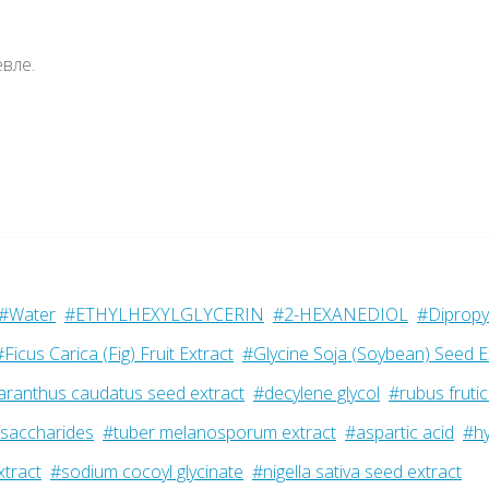
евле.
#Water
#ETHYLHEXYLGLYCERIN
#2-HEXANEDIOL
#Dipropyl
#Ficus Carica (Fig) Fruit Extract
#Glycine Soja (Soybean) Seed E
ranthus caudatus seed extract
#decylene glycol
#rubus frutic
osaccharides
#tuber melanosporum extract
#aspartic acid
#hy
xtract
#sodium cocoyl glycinate
#nigella sativa seed extract