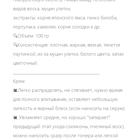
видов воска, муцин улитки,
экстракты: корня японского ямса, гинко билоба,
портулака, камелии, корня солодки и др.
🔍Объём: 100 гр
🔍Консистенция: плотная, жирная, вязкая, тянется
паутинкой, из-за муцин улитки, белого цвета, запах
цветочный.
______________________________________________
Крем:
🐌Легко распределять, не стягивает, нужно время
для полного впитывания, оставляет небольшую
липкость и жирный блеск (если наносить на серум);
🐌 Увлажняет средне, но хорошо "запирает"
предыдущий этап ухода (силиконы, пчелиный воск),
можно наносить сразу после тонера или лёгкой