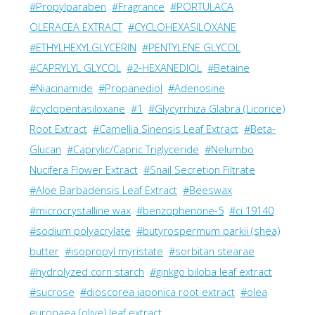
#Propylparaben
#Fragrance
#PORTULACA
OLERACEA EXTRACT
#CYCLOHEXASILOXANE
#ETHYLHEXYLGLYCERIN
#PENTYLENE GLYCOL
#CAPRYLYL GLYCOL
#2-HEXANEDIOL
#Betaine
#Niacinamide
#Propanediol
#Adenosine
#cyclopentasiloxane
#1
#Glycyrrhiza Glabra (Licorice)
Root Extract
#Camellia Sinensis Leaf Extract
#Beta-
Glucan
#Caprylic/Capric Triglyceride
#Nelumbo
Nucifera Flower Extract
#Snail Secretion Filtrate
#Aloe Barbadensis Leaf Extract
#Beeswax
#microcrystalline wax
#benzophenone-5
#ci 19140
#sodium polyacrylate
#butyrospermum parkii (shea)
butter
#isopropyl myristate
#sorbitan stearae
#hydrolyzed corn starch
#ginkgo biloba leaf extract
#sucrose
#dioscorea japonica root extract
#olea
europaea (olive) leaf extract