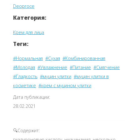
Deoproce
Категория:
Крем для лица
Теги:
#Нормальная
#Сухая
#Комбинированная
#Молодая
#Увлажнение
#Питание
#Смягчение
#Гладкость
#муцин улитки
#муцин улитки в
косметике
#крем с муцином улитки
Дата публикации:
28.02.2021
🔍Содержит:
гиалуроновую кислоту, ниацинамид, несколько