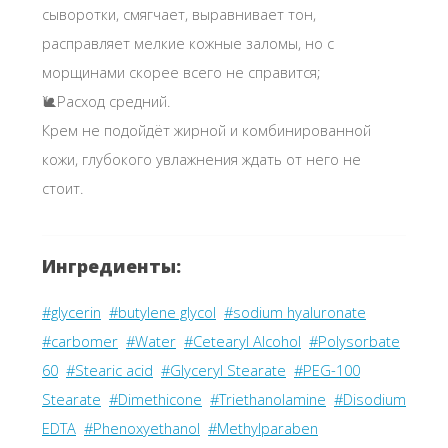
сыворотки, смягчает, выравнивает тон,
расправляет мелкие кожные заломы, но с
морщинами скорее всего не справится;
🐌Расход средний.
Крем не подойдёт жирной и комбинированной
кожи, глубокого увлажнения ждать от него не
стоит.
Ингредиенты:
#glycerin
#butylene glycol
#sodium hyaluronate
#carbomer
#Water
#Cetearyl Alcohol
#Polysorbate
60
#Stearic acid
#Glyceryl Stearate
#PEG-100
Stearate
#Dimethicone
#Triethanolamine
#Disodium
EDTA
#Phenoxyethanol
#Methylparaben