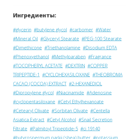
Ингредиенты:
#glycerin
#butylene glycol
#carbomer
#Water
#Mineral Oil
#Glyceryl Stearate
#PEG-100 Stearate
#Dimethicone
#Triethanolamine
#Disodium EDTA
#Phenoxyethanol
#Methylparaben
#Fragrance
#TOCOPHERYL ACETATE
#DEXTRIN
#COPPER
TRIPEPTIDE-1
#CYCLOHEXASILOXANE
#THEOBROMA
CACAO (COCOA) EXTRACT
#2-HEXANEDIOL
#Dipropylene glycol
#Niacinamide
#Adenosine
#cyclopentasiloxane
#Cetyl Ethylhexanoate
#Cetearyl Olivate
#Sorbitan Olivate
#Centella
Asiatica Extract
#Cetyl Alcohol
#Snail Secretion
Filtrate
#Palmitoyl Tripeptide-5
#ci 19140
#butyrospermum parkii (shea) butter
#potassium