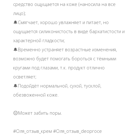
средство ощущается на коже (наносила на все
лицо);
🔔Смягчает, хорошо увлажняет и питает, но
ощущается силиконистость в виде бархатистости и
характерной гладкости;
🔔Временно устраняет возрастные изменения,
возможно будет помогать бороться с тёмными
кругами под глазами, т.к. продукт отлично
осветляет;
🔔Подойдёт нормальной, сухой, тусклой,
обезвоженной коже.
😐Может забить поры.
#Оля_отзыв_крем #Оля_отзыв_deoproce