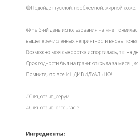
🟡Подойдёт тусклой, проблемной, жирной коже.
😐На 3-ий день использования на мне появилас
вышеперечисленных неприятности вновь появля
Возможно моя сыворотка испортилась, т.к. на дн
Срок годности был на грани: открыла за месяц д
Помните,что все ИНДИВИДУАЛЬНО!
#Оля_отзыв_серум
#Оля_отзыв_drceuracle
Ингредиенты: