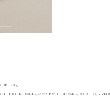
ю кислоту,
экстракты: портулака, облепихи, прополиса, центеллы, гам