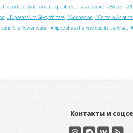
act
#sodium hyaluronate
#panthenol
#carbomer
#Water
#Ph
ine
#Dipotassium Glycyrrhizate
#Adenosine
#Centella Asiatica
centifolia flower water
#hippophae rhamnoides fruit extract
#
Контакты и соцс