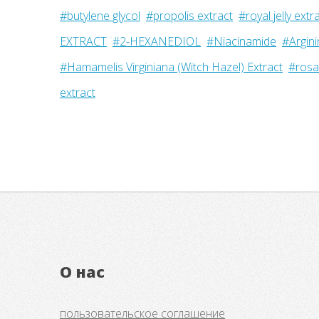
#butylene glycol
#propolis extract
#royal jelly extr
EXTRACT
#2-HEXANEDIOL
#Niacinamide
#Argin
#Hamamelis Virginiana (Witch Hazel) Extract
#rosa 
extract
О нас
пользовательское соглашение