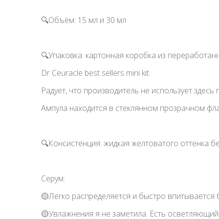
🔍Объём: 15 мл и 30 мл
🔍Упаковка: картонная коробка из переработан
Dr Ceuracle best sellers mini kit.
Радует, что производитель не использует здесь
Ампула находится в стеклянном прозрачном фла
🔍Консистенция: жидкая желтоватого оттенка бе
Серум:
🟡Легко распределяется и быстро впитывается 
🟡Увлажнения я не заметила. Есть осветляющий 