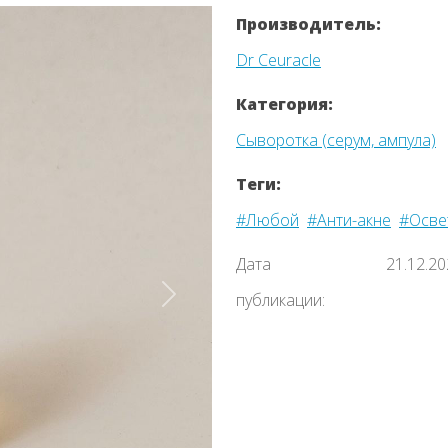
Производитель:
Dr Ceuracle
Категория:
Сыворотка (серум, ампула)
Теги:
#Любой
#Анти-акне
#Осве
Дата
21.12.2
публикации:
Назад