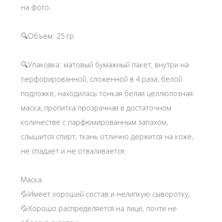
камелия (тон), перилла (иммунитет). Весь список см.
на фото.
🔍Объём: 25 гр
🔍Упаковка: матовый бумажный пакет, внутри на
перфорированной, сложенной в 4 раза, белой
подложке, находилась тонкая белая целлюлозная
маска, пропитка прозрачная в достаточном
количестве с парфюмированным запахом,
слышится спирт, ткань отлично держится на коже,
не спадает и не отваливается.
Маска:
💦Имеет хороший состав и нелипкую сыворотку;