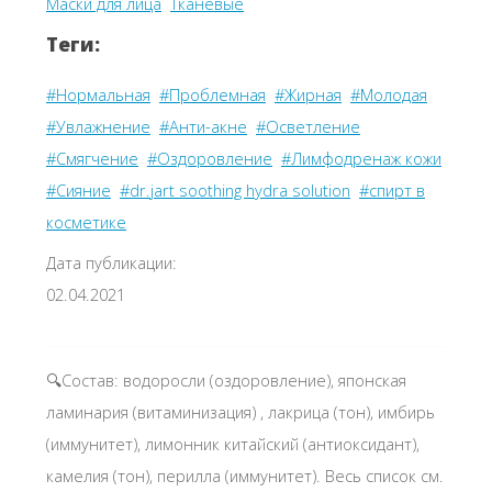
Маски для лица
Тканевые
Теги:
#Нормальная
#Проблемная
#Жирная
#Молодая
#Увлажнение
#Анти-акне
#Осветление
#Смягчение
#Оздоровление
#Лимфодренаж кожи
#Сияние
#dr.jart soothing hydra solution
#спирт в
косметике
Дата публикации:
02.04.2021
🔍Состав: водоросли (оздоровление), японская
ламинария (витаминизация) , лакрица (тон), имбирь
(иммунитет), лимонник китайский (антиоксидант),