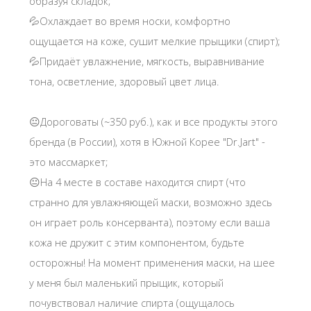
💦Хорошо распределяется на лице, почти не
образуя складок;
💦Охлаждает во время носки, комфортно
ощущается на коже, сушит мелкие прыщики (спирт);
💦Придаёт увлажнение, мягкость, выравнивание
тона, осветление, здоровый цвет лица.
😐Дороговаты (~350 руб.), как и все продукты этого
бренда (в России), хотя в Южной Корее "Dr.Jart" -
это массмаркет;
😐На 4 месте в составе находится спирт (что
странно для увлажняющей маски, возможно здесь
он играет роль консерванта), поэтому если ваша
кожа не дружит с этим компонентом, будьте
осторожны! На момент применения маски, на шее
у меня был маленький прыщик, который