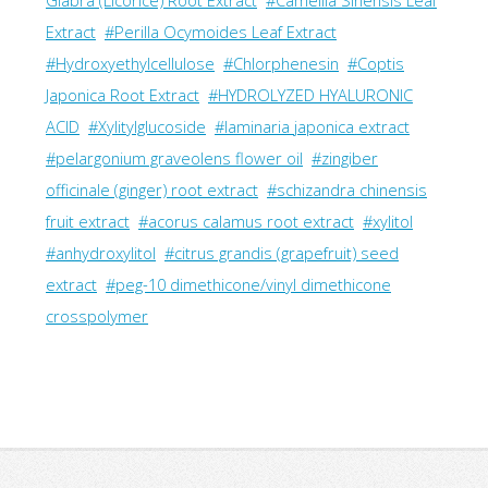
Glycyrrhizate
#cyclopentasiloxane
#Glycyrrhiza
Glabra (Licorice) Root Extract
#Camellia Sinensis Leaf
Extract
#Perilla Ocymoides Leaf Extract
#Hydroxyethylcellulose
#Chlorphenesin
#Coptis
Japonica Root Extract
#HYDROLYZED HYALURONIC
ACID
#Xylitylglucoside
#laminaria japonica extract
#pelargonium graveolens flower oil
#zingiber
officinale (ginger) root extract
#schizandra chinensis
fruit extract
#acorus calamus root extract
#xylitol
#anhydroxylitol
#citrus grandis (grapefruit) seed
extract
#peg-10 dimethicone/vinyl dimethicone
crosspolymer