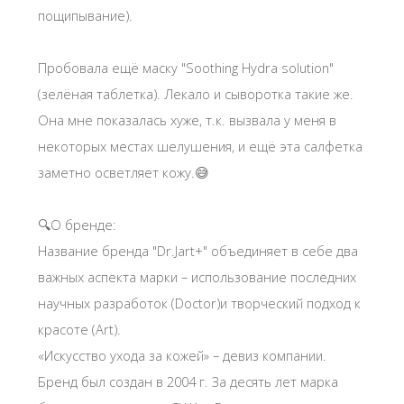
почувствовал наличие спирта (ощущалось
пощипывание).
Пробовала ещё маску "Soothing Hydra solution"
(зелёная таблетка). Лекало и сыворотка такие же.
Она мне показалась хуже, т.к. вызвала у меня в
некоторых местах шелушения, и ещё эта салфетка
заметно осветляет кожу.😅
🔍О бренде:
Название бренда "Dr.Jart+" объединяет в себе два
важных аспекта марки – использование последних
научных разработок (Doctor)и творческий подход к
красоте (Art).
«Искусство ухода за кожей» – девиз компании.