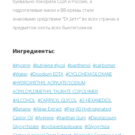
Бренд был создан в 2004 г. За десять лет марка
буквально покорила США и Россию, а
гидрогелевые маски и ВВ-кремы стали
знаковыми средствами "Dr.Jart+" во всех странах и
предметом охоты всех бьютиголиков.
Ингредиенты:
#glycerin
#butylene glycol
#panthenol
#carbomer
#Water
#Disodium EDTA
#CYCLOHEXASILOXANE
#HYDROXYETHYL ACRYLATE/SODIUM
ACRYLOYLDIMETHYL TAURATE COPOLYMER
#ALCOHOL
#CAPRYLYL GLYCOL
#2-HEXANEDIOL
#Betaine
#Algae Extract
#Peg-60 Hydrogenated
Castor Oil
#Arginine
#Xanthan Gum
#Dipotassium