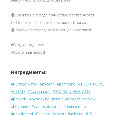
эластичность, хорошо осветляет.
😐Шарики не всегда полностью растворяются.
😐 Остаётся липкость и витаминный запах.
😐 Скатывается под некоторой декоративкой.
#Оля_отзыв_серум
#Оля_отзыв_enough
Ингредиенты:
#Purified water
#glycerin
#panthenol
#TOCOPHERYL
ACETATE
#Niacinamide
#POLYGLUTAMIC ACID
#polyacid
#pyridoxine
#biotin
#sodium ascorbyl
phosphate
#cyanocobalamin
#thiamine hci
#polyglyceryl-10 oleate
#glyceryl linolinate
#12-