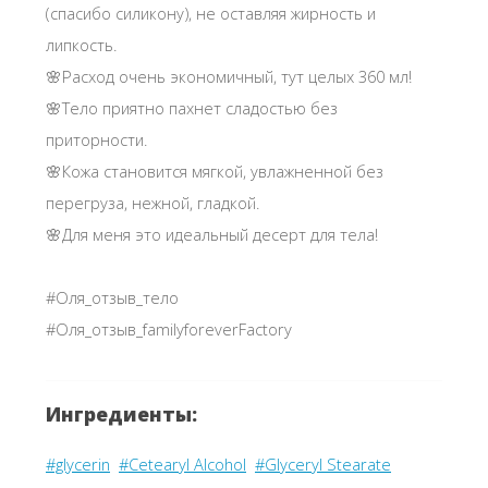
(спасибо силикону), не оставляя жирность и
липкость.
🌸Расход очень экономичный, тут целых 360 мл!
🌸Тело приятно пахнет сладостью без
приторности.
🌸Кожа становится мягкой, увлажненной без
перегруза, нежной, гладкой.
🌸Для меня это идеальный десерт для тела!
#Оля_отзыв_тело
#Оля_отзыв_familyforeverFactory
Ингредиенты:
#glycerin
#Cetearyl Alcohol
#Glyceryl Stearate