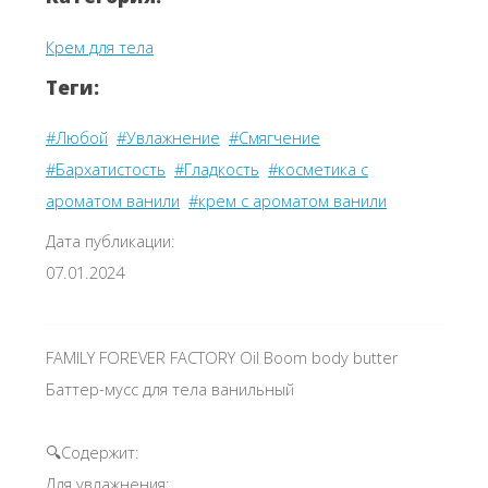
Крем для тела
Теги:
#Любой
#Увлажнение
#Смягчение
#Бархатистость
#Гладкость
#косметика с
ароматом ванили
#крем с ароматом ванили
Дата публикации:
07.01.2024
FAMILY FOREVER FACTORY Oil Boom body butter
Баттер-мусс для тела ванильный
🔍Содержит:
Для увлажнения: