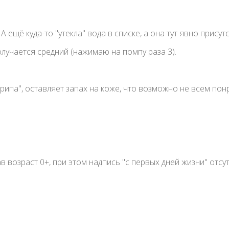
верху и заглушкой от случайного нажатия, выполнена из бе
ичеством пузырьков, пахнет химозным сладко-фисташковы
А ещё куда-то "утекла" вода в списке, а она тут явно присут
лучается средний (нажимаю на помпу раза 3).
рипа", оставляет запах на коже, что возможно не всем пон