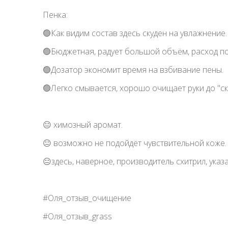
🔍Упаковка: капсуловидная банка с дозатором с
на передней части.
🔍Консистенция: нежная, белая с большим кол
Пенка:
🟢Как видим состав здесь скуден на увлажнение. 
🟢Бюджетная, радует большой объём, расход по
🟢Дозатор экономит время на взбивание пены.
🟢Легко смывается, хорошо очищает руки до "ск
😐 химозный аромат.