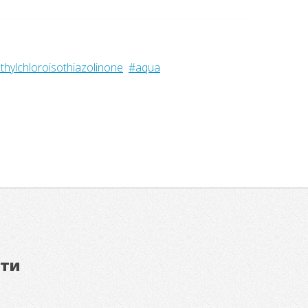
твует...
hylchloroisothiazolinone
#aqua