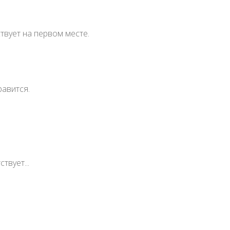
лого матового пластика с глянцевыми вставками
м мороженым.
ствует на первом месте.
равится.