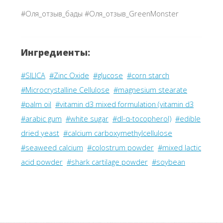
#Оля_отзыв_бады #Оля_отзыв_GreenMonster
Ингредиенты:
#SILICA
#Zinc Oxide
#glucose
#corn starch
#Microcrystalline Cellulose
#magnesium stearate
#palm oil
#vitamin d3 mixed formulation (vitamin d3
#arabic gum
#white sugar
#dl-α-tocopherol)
#edible
dried yeast
#calcium carboxymethylcellulose
#seaweed calcium
#colostrum powder
#mixed lactic
acid powder
#shark cartilage powder
#soybean