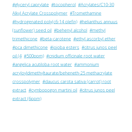
#glyceryl caprylate
#tocopherol
#Acrylates/C10-30
Alkyl Acrylate Crosspolymer
#Tromethamine
#hydrogenated poly(c6-14 olefin)
#helianthus annuus
(sunflower) seed oil
#behenyl alcohol
#methyl
trimethicone
#beta-carotene
#ethyl ascorbyl ether
#pca dimethicone
#jojoba esters
#citrus junos peel
oil (4
#500ppm)
#cnidium officinale root water
#angelica acutiloba root water
#ammonium
acryloyldimethyltaurate/beheneth-25 methacrylate
crosspolymer
#daucus carota sativa (carrot) root
extract
#cymbopogon martini oil
#citrus junos peel
extract (6ppm)