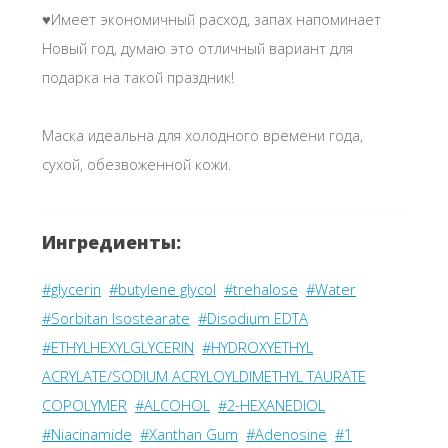
♥️Имеет экономичный расход, запах напоминает
Новый год, думаю это отличный вариант для
подарка на такой праздник!
Маска идеальна для холодного времени года,
сухой, обезвоженной кожи.
Ингредиенты:
#glycerin
#butylene glycol
#trehalose
#Water
#Sorbitan Isostearate
#Disodium EDTA
#ETHYLHEXYLGLYCERIN
#HYDROXYETHYL
ACRYLATE/SODIUM ACRYLOYLDIMETHYL TAURATE
COPOLYMER
#ALCOHOL
#2-HEXANEDIOL
#Niacinamide
#Xanthan Gum
#Adenosine
#1