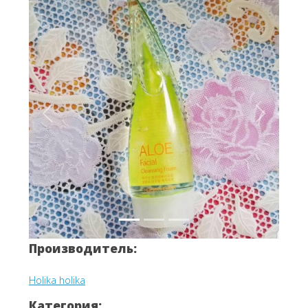
Вперёд
Назад
Производитель:
Holika holika
Категория: