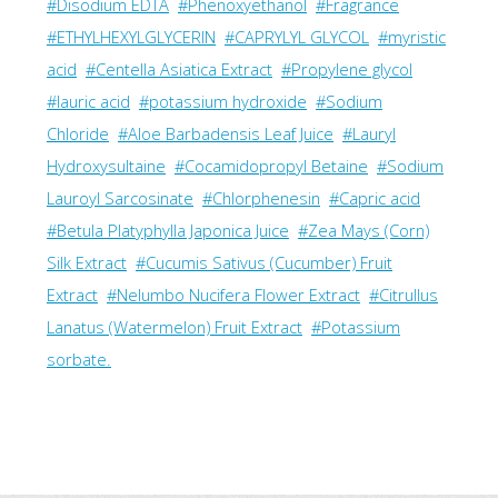
#Disodium EDTA
#Phenoxyethanol
#Fragrance
#ETHYLHEXYLGLYCERIN
#CAPRYLYL GLYCOL
#myristic
acid
#Centella Asiatica Extract
#Propylene glycol
#lauric acid
#potassium hydroxide
#Sodium
Chloride
#Aloe Barbadensis Leaf Juice
#Lauryl
Hydroxysultaine
#Cocamidopropyl Betaine
#Sodium
Lauroyl Sarcosinate
#Chlorphenesin
#Capric acid
#Betula Platyphylla Japonica Juice
#Zea Mays (Corn)
Silk Extract
#Cucumis Sativus (Cucumber) Fruit
Extract
#Nelumbo Nucifera Flower Extract
#Citrullus
Lanatus (Watermelon) Fruit Extract
#Potassium
sorbate.