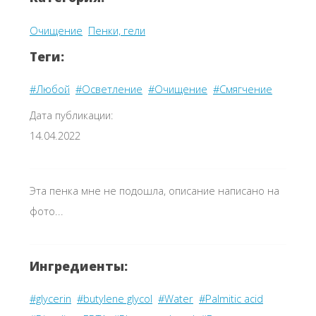
Очищение
Пенки, гели
Теги:
#Любой
#Осветление
#Очищение
#Смягчение
Дата публикации:
14.04.2022
Эта пенка мне не подошла, описание написано на
фото...
Ингредиенты:
#glycerin
#butylene glycol
#Water
#Palmitic acid