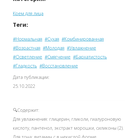
Крем для лица
Теги:
#Нормальная
#Сухая
#Комбинированная
#Возрастная
#Молодая
#Увлажнение
#Осветление
#Смягчение
#Бархатистость
#Гладкость
#Восстановление
Дата публикации:
25.10.2022
🔍Содержит:
Для увлажнения: глицерин, гликоли, гиалуроновую
кислоту, пантенол, экстракт морошки, силиконы (2).
Для тона: витамин с в некислой форме,