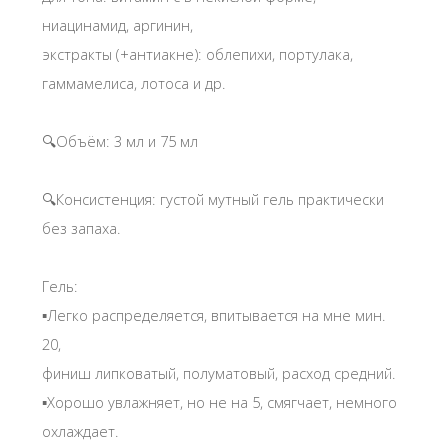
ниацинамид, аргинин,
экстракты (+антиакне): облепихи, портулака,
гаммамелиса, лотоса и др.
🔍Объём: 3 мл и 75 мл
🔍Консистенция: густой мутный гель практически
без запаха.
Гель:
▪️Легко распределяется, впитывается на мне мин.
20,
финиш липковатый, полуматовый, расход средний.
▪️Хорошо увлажняет, но не на 5, смягчает, немного
охлаждает.