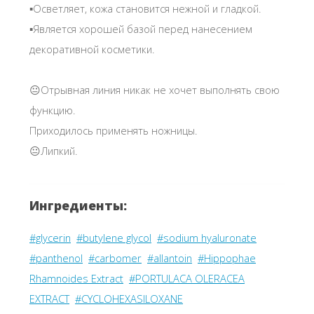
▪️Осветляет, кожа становится нежной и гладкой.
▪️Является хорошей базой перед нанесением
декоративной косметики.
😐Отрывная линия никак не хочет выполнять свою
функцию.
Приходилось применять ножницы.
😐Липкий.
Ингредиенты:
#glycerin
#butylene glycol
#sodium hyaluronate
#panthenol
#carbomer
#allantoin
#Hippophae
Rhamnoides Extract
#PORTULACA OLERACEA
EXTRACT
#CYCLOHEXASILOXANE