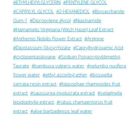
#ETHYLHEXYLGLYCERIN
#PENTYLENE GLYCOL
#CAPRYLYL GLYCOL
#2-HEXANEDIOL
#Biosaccharide
Gum-1
#Dipropylene glycol
#Niacinamide
#Hamamelis Virginiana (Witch Hazel) Leaf Extract
#Anthemis Nobilis Flower Extract
#Arginine
#Dipotassium Glycyrrhizate
#Caprylhydroxamic Acid
#cyclopentasiloxane
#Sodium Polyacryloyldimethyl
Taurate
#bambusa vulgaris water
#nelumbo nucifera
flower water
#ethyl ascorbyl ether
#boswellia
serrata resin extract
#hippophae rhamnoides fruit
extract
#saussurea involucrata extract
#selaginella
lepidophylla extract
#rubus chamaemorus fruit
extract
#aloe barbadensis leaf water