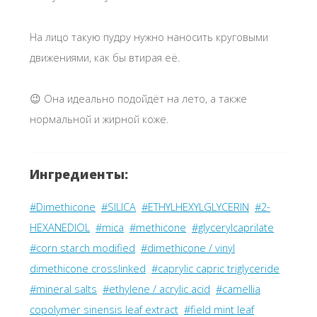
На лицо такую пудру нужно наносить круговыми
движениями, как бы втирая её.
😉 Она идеально подойдёт на лето, а также
нормальной и жирной коже.
Ингредиенты:
#Dimethicone
#SILICA
#ETHYLHEXYLGLYCERIN
#2-
HEXANEDIOL
#mica
#methicone
#glycerylcaprilate
#corn starch modified
#dimethicone / vinyl
dimethicone crosslinked
#caprylic capric triglyceride
#mineral salts
#ethylene / acrylic acid
#camellia
copolymer sinensis leaf extract
#field mint leaf