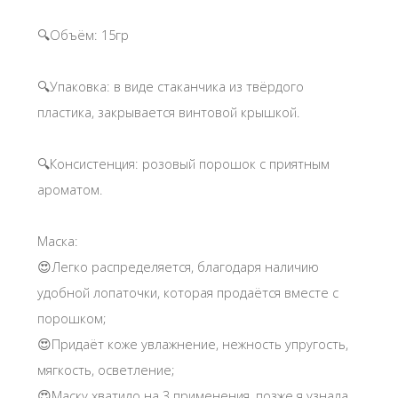
🔍Объём: 15гр
🔍Упаковка: в виде стаканчика из твёрдого
пластика, закрывается винтовой крышкой.
🔍Консистенция: розовый порошок с приятным
ароматом.
Маска:
😍Легко распределяется, благодаря наличию
удобной лопаточки, которая продаётся вместе с
порошком;
😍Придаёт коже увлажнение, нежность упругость,
мягкость, осветление;
😍Маску хватило на 3 применения, позже я узнала,