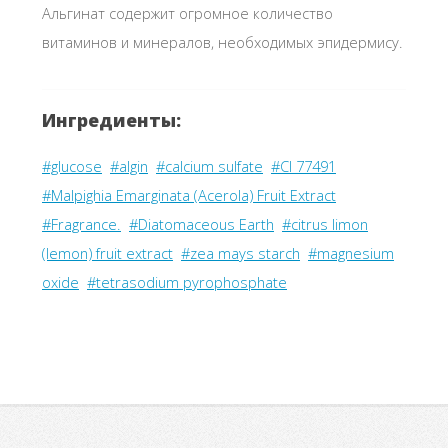
Альгинат содержит огромное количество
витаминов и минералов, необходимых эпидермису.
Ингредиенты:
#glucose
#algin
#calcium sulfate
#CI 77491
#Malpighia Emarginata (Acerola) Fruit Extract
#Fragrance.
#Diatomaceous Earth
#citrus limon
(lemon) fruit extract
#zea mays starch
#magnesium
oxide
#tetrasodium pyrophosphate