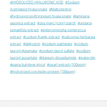
#HYDROLYZED HYALURONIC ACID
#Sodium
Acetylated Hyaluronate
#Maltodextrin
#hydroxypropyltrimonium hyaluronate
#laminaria
japonica extract
#zea mays (corn) starch
#undaria
pinnatifida extract
#enteromorpha compressa
extract
#codium fragile extract
#salicornia herbacea
extract
#diglycerin
#sodium palmitate
#sodium
lauroyl glutamate
#sodium lauryl sulfate
#sodium
lauroyl aspartate
#titanium dioxadiumide
#waterolin
#paina butylene glycol
#pearl extract (100ppm)
#hydrolyzed conchiolin protein (100ppm)