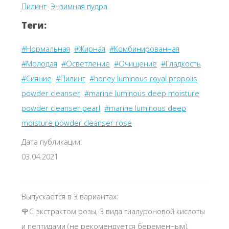
Пилинг
Энзимная пудра
Теги:
#Нормальная
#Жирная
#Комбинированная
#Молодая
#Осветление
#Очищение
#Гладкость
#Сияние
#Пилинг
#honey luminous royal propolis
powder cleanser
#marine luminous deep moisture
powder cleanser pearl
#marine luminous deep
moisture powder cleanser rose
Дата публикации:
03.04.2021
Выпускается в 3 вариантах:
🌹С экстрактом розы, 3 вида гиалуроновой кислоты
и пептидами (не рекомендуется беременным),