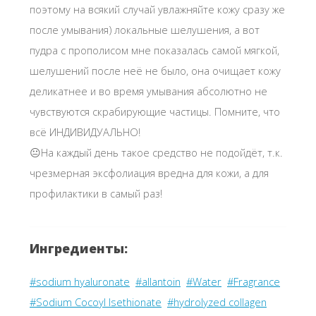
поэтому на всякий случай увлажняйте кожу сразу же
после умывания) локальные шелушения, а вот
пудра с прополисом мне показалась самой мягкой,
шелушений после неё не было, она очищает кожу
деликатнее и во время умывания абсолютно не
чувствуются скрабирующие частицы. Помните, что
всё ИНДИВИДУАЛЬНО!
😐На каждый день такое средство не подойдёт, т.к.
чрезмерная эксфолиация вредна для кожи, а для
профилактики в самый раз!
Ингредиенты:
#sodium hyaluronate
#allantoin
#Water
#Fragrance
#Sodium Cocoyl Isethionate
#hydrolyzed collagen