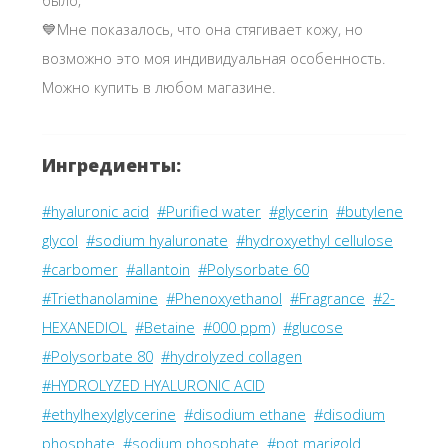
было;
💙Мне показалось, что она стягивает кожу, но
возможно это моя индивидуальная особенность.
Можно купить в любом магазине.
Ингредиенты:
#hyaluronic acid
#Purified water
#glycerin
#butylene
glycol
#sodium hyaluronate
#hydroxyethyl cellulose
#carbomer
#allantoin
#Polysorbate 60
#Triethanolamine
#Phenoxyethanol
#Fragrance
#2-
HEXANEDIOL
#Betaine
#000 ppm)
#glucose
#Polysorbate 80
#hydrolyzed collagen
#HYDROLYZED HYALURONIC ACID
#ethylhexylglycerine
#disodium ethane
#disodium
phosphate
#sodium phosphate
#pot marigold