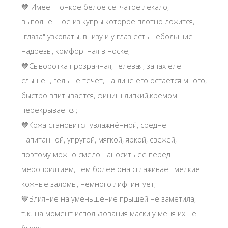
💙 Имеет тонкое белое сетчатое лекало,
выполненное из купры которое плотно ложится,
"глаза" узковаты, внизу и у глаз есть небольшие
надрезы, комфортная в носке;
💙Сыворотка прозрачная, гелевая, запах еле
слышен, гель не течёт, на лице его остаётся много,
быстро впитывается, финиш липкий,кремом
перекрывается;
💙Кожа становится увлажнённой, средне
напитанной, упругой, мягкой, яркой, свежей,
поэтому можно смело наносить её перед
мероприятием, тем более она сглаживает мелкие
кожные заломы, немного лифтингует;
💙Влияние на уменьшение прыщей не заметила,
т.к. на момент использования маски у меня их не