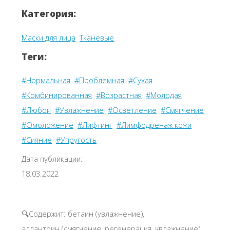
Категория:
Маски для лица
Тканевые
Теги:
#Нормальная
#Проблемная
#Сухая
#Комбинированная
#Возрастная
#Молодая
#Любой
#Увлажнение
#Осветление
#Смягчение
#Омоложение
#Лифтинг
#Лимфодренаж кожи
#Сияние
#Упругость
Дата публикации:
18.03.2022
🔍Содержит: бетаин (увлажнение),
аллантоин (смягчение, регенерация, увлажнение),