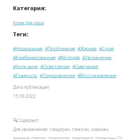
Категория:
Крем для лица
Теги:
#Нормальная
#Проблемная
#Жирная
#Сухая
#Комбинированная
#Молодая
#Увлажнение
#Анти-акне
#Осветление
#Смягчение
#Гладкость
#Оздоровление
#Восстановление
Дата публикации:
15.09.2022
🔍Содержит:
Для увлажнения: глицерин, гликоли, сквалан,
жирные спирты, трегалозу, пантенол, силиконы (2),