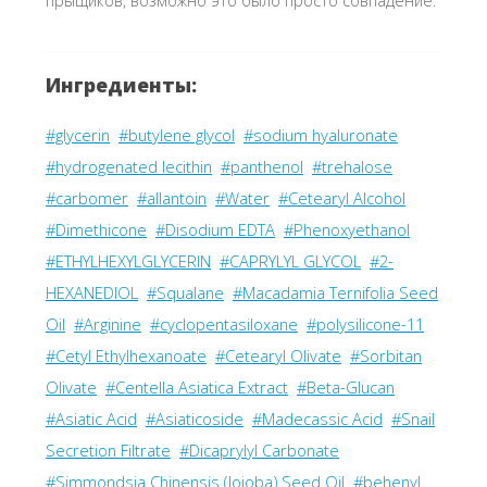
прыщиков, возможно это было просто совпадение.
Ингредиенты:
#glycerin
#butylene glycol
#sodium hyaluronate
#hydrogenated lecithin
#panthenol
#trehalose
#carbomer
#allantoin
#Water
#Cetearyl Alcohol
#Dimethicone
#Disodium EDTA
#Phenoxyethanol
#ETHYLHEXYLGLYCERIN
#CAPRYLYL GLYCOL
#2-
HEXANEDIOL
#Squalane
#Macadamia Ternifolia Seed
Oil
#Arginine
#cyclopentasiloxane
#polysilicone-11
#Cetyl Ethylhexanoate
#Cetearyl Olivate
#Sorbitan
Olivate
#Centella Asiatica Extract
#Beta-Glucan
#Asiatic Acid
#Asiaticoside
#Madecassic Acid
#Snail
Secretion Filtrate
#Dicaprylyl Carbonate
#Simmondsia Chinensis (Jojoba) Seed Oil
#behenyl