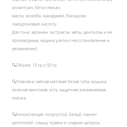
аллантоин, бета-глюкан,
масла: жожоба, макадамии, бэкхаусии,
гиалуроновую кислоту,
Для тона: аргинин, экстракты: мяты, центеллы и ее
производные, муцина улитки (+восстановление и
увлажнение).
🔍Объём: 10 гр и 50 гр
🔍Упаковка: мягкая матовая белая туба, крышка
зеленая винтовая, есть защитная алюминиевая
плёнка
🔍Консистенция: полугустой, белый, пахнет
центеллой: слышу травки и сладкие цитрусы.