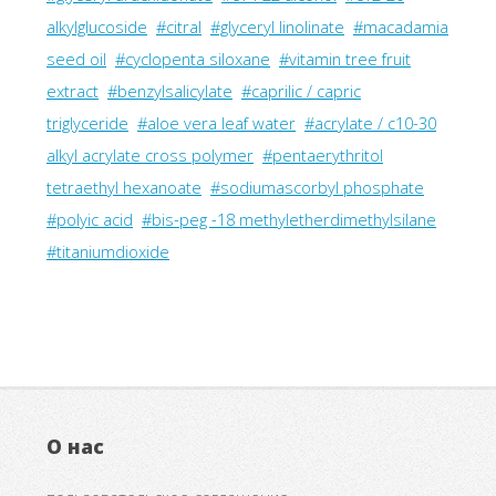
alkylglucoside
#citral
#glyceryl linolinate
#macadamia
seed oil
#cyclopenta siloxane
#vitamin tree fruit
extract
#benzylsalicylate
#caprilic / capric
triglyceride
#aloe vera leaf water
#acrylate / c10-30
alkyl acrylate cross polymer
#pentaerythritol
tetraethyl hexanoate
#sodiumascorbyl phosphate
#polyic acid
#bis-peg -18 methyletherdimethylsilane
#titaniumdioxide
О нас