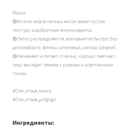
Маска:
🟡Из всех видов ночных масок имеет густую
текстуру и добротные антиоксиданты.
🟡Легко распределяется, впитывается быстро без
дискомфорта, финиш сатиновый, расход средний.
🟡Увлажняет и питает отлично, хорошо смягчает,
лицо выглядит свежим с ровным и осветленным
тоном.
#Оля_отзыв_маска
#Оля_отзыв_justgogo
Ингредиенты: