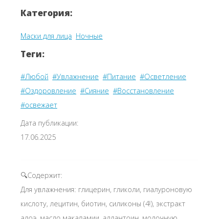
Категория:
Маски для лица
Ночные
Теги:
#Любой
#Увлажнение
#Питание
#Осветление
#Оздоровление
#Сияние
#Восстановление
#освежает
Дата публикации:
17.06.2025
🔍Содержит:
Для увлажнения: глицерин, гликоли, гиалуроновую
кислоту, лецитин, биотин, силиконы (4!), экстракт
алоэ, масло макадамии, аллантоин, молочную