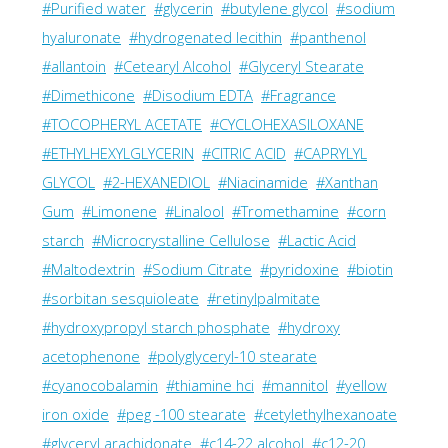
#Purified water
#glycerin
#butylene glycol
#sodium
hyaluronate
#hydrogenated lecithin
#panthenol
#allantoin
#Cetearyl Alcohol
#Glyceryl Stearate
#Dimethicone
#Disodium EDTA
#Fragrance
#TOCOPHERYL ACETATE
#CYCLOHEXASILOXANE
#ETHYLHEXYLGLYCERIN
#CITRIC ACID
#CAPRYLYL
GLYCOL
#2-HEXANEDIOL
#Niacinamide
#Xanthan
Gum
#Limonene
#Linalool
#Tromethamine
#corn
starch
#Microcrystalline Cellulose
#Lactic Acid
#Maltodextrin
#Sodium Citrate
#pyridoxine
#biotin
#sorbitan sesquioleate
#retinylpalmitate
#hydroxypropyl starch phosphate
#hydroxy
acetophenone
#polyglyceryl-10 stearate
#cyanocobalamin
#thiamine hci
#mannitol
#yellow
iron oxide
#peg -100 stearate
#cetylethylhexanoate
#glyceryl arachidonate
#c14-22 alcohol
#c12-20