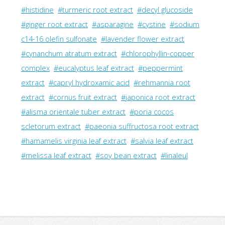
#histidine
#turmeric root extract
#decyl glucoside
#ginger root extract
#asparagine
#cystine
#sodium
c14-16 olefin sulfonate
#lavender flower extract
#cynanchum atratum extract
#chlorophyllin-copper
complex
#eucalyptus leaf extract
#peppermint
extract
#capryl hydroxamic acid
#rehmannia root
extract
#cornus fruit extract
#japonica root extract
#alisma orientale tuber extract
#poria cocos
scletorum extract
#paeonia suffructosa root extract
#hamamelis virginia leaf extract
#salvia leaf extract
#melissa leaf extract
#soy bean extract
#linaleul