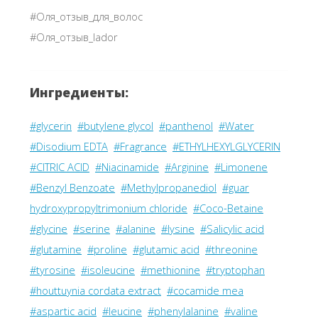
#Оля_отзыв_для_волос
#Оля_отзыв_lador
Ингредиенты:
#glycerin
#butylene glycol
#panthenol
#Water
#Disodium EDTA
#Fragrance
#ETHYLHEXYLGLYCERIN
#CITRIC ACID
#Niacinamide
#Arginine
#Limonene
#Benzyl Benzoate
#Methylpropanediol
#guar
hydroxypropyltrimonium chloride
#Coco-Betaine
#glycine
#serine
#alanine
#lysine
#Salicylic acid
#glutamine
#proline
#glutamic acid
#threonine
#tyrosine
#isoleucine
#methionine
#tryptophan
#houttuynia cordata extract
#cocamide mea
#aspartic acid
#leucine
#phenylalanine
#valine