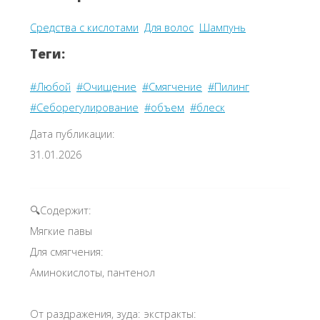
Средства с кислотами
Для волос
Шампунь
Теги:
#Любой
#Очищение
#Смягчение
#Пилинг
#Себорегулирование
#объем
#блеск
Дата публикации:
31.01.2026
🔍Содержит:
Мягкие павы
Для смягчения:
Аминокислоты, пантенол
От раздражения, зуда: экстракты: