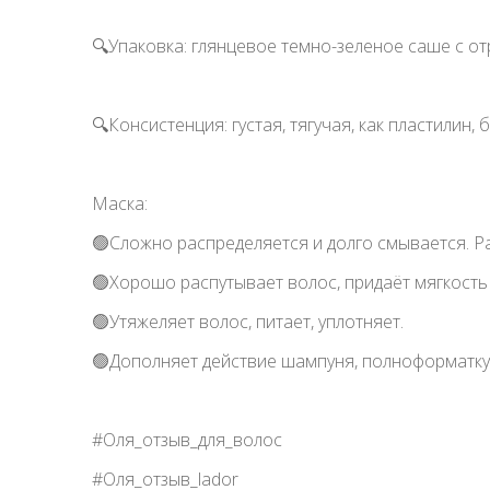
🔍Упаковка: глянцевое темно-зеленое саше с о
🔍Консистенция: густая, тягучая, как пластилин, 
Маска:
🟢Сложно распределяется и долго смывается. Ра
🟢Хорошо распутывает волос, придаёт мягкость 
🟢Утяжеляет волос, питает, уплотняет.
🟢Дополняет действие шампуня, полноформатку 
#Оля_отзыв_для_волос
#Оля_отзыв_lador