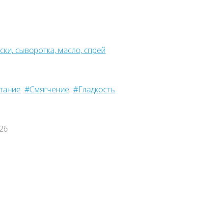
ки, сыворотка, масло, спрей
тание
#Смягчение
#Гладкость
026