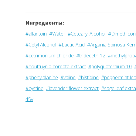
Ингредиенты:
#allantoin
#Water
#Cetearyl Alcohol
#Dimethicon
#Cetyl Alcohol
#Lactic Acid
#Argania Spinosa Kerne
#cetrimonium chloride
#trideceth-12
#methylprop
#houttuynia cordata extract
#polyquaternium-10
#phenylalanine
#valine
#histidine
#peppermint lea
#cystine
#lavender flower extract
#sage leaf extra
45v