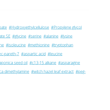
oate
#Hydroxyethylcellulose
#Propylene glycol
ate SE
#glycine
#serine
#alanine
#lysine
ine
#isoleucine
#methionine
#tryptophan
ec-pareth-7
#aspartic acid
#leucine
aponica seed oil
#c13-15 alkane
#asparagine
ca dimethylamine
#witch hazel leaf extract
#peg-