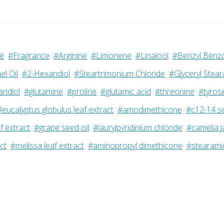
e
#Fragrance
#Arginine
#Limonene
#Linalool
#Benzyl Benz
l Oil
#2-Hexandiol
#Steartrimonium Chloride
#Glyceryl Stear
andiol
#glutamine
#proline
#glutamic acid
#threonine
#tyros
#eucalyptus globulus leaf extract
#amodimethicone
#c12-14 s
f extract
#grape seed oil
#laurylpyridinium chloride
#camelia j
ct
#melissa leaf extract
#aminopropyl dimethicone
#stearami