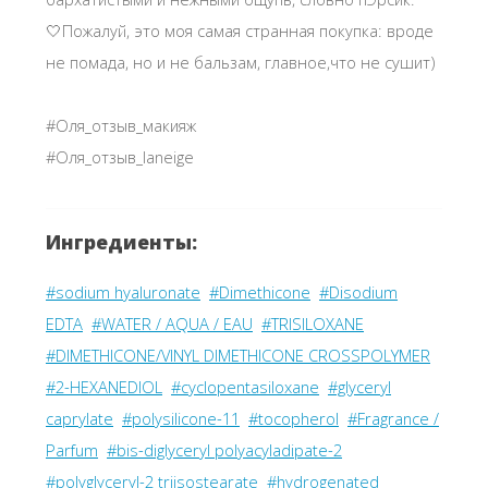
🤍Пожалуй, это моя самая странная покупка: вроде
не помада, но и не бальзам, главное,что не сушит)
#Оля_отзыв_макияж
#Оля_отзыв_laneige
Ингредиенты:
#sodium hyaluronate
#Dimethicone
#Disodium
EDTA
#WATER / AQUA / EAU
#TRISILOXANE
#DIMETHICONE/VINYL DIMETHICONE CROSSPOLYMER
#2-HEXANEDIOL
#cyclopentasiloxane
#glyceryl
caprylate
#polysilicone-11
#tocopherol
#Fragrance /
Parfum
#bis-diglyceryl polyacyladipate-2
#polyglyceryl-2 triisostearate
#hydrogenated