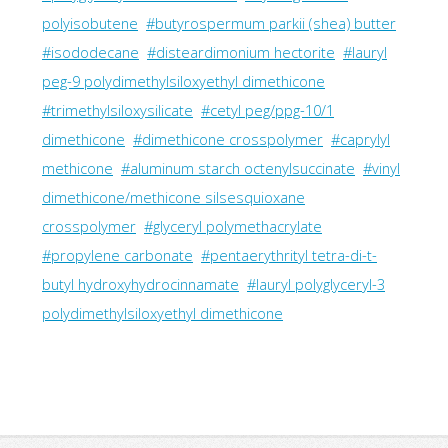
polyisobutene
#butyrospermum parkii (shea) butter
#isododecane
#disteardimonium hectorite
#lauryl
peg-9 polydimethylsiloxyethyl dimethicone
#trimethylsiloxysilicate
#cetyl peg/ppg-10/1
dimethicone
#dimethicone crosspolymer
#caprylyl
methicone
#aluminum starch octenylsuccinate
#vinyl
dimethicone/methicone silsesquioxane
crosspolymer
#glyceryl polymethacrylate
#propylene carbonate
#pentaerythrityl tetra-di-t-
butyl hydroxyhydrocinnamate
#lauryl polyglyceryl-3
polydimethylsiloxyethyl dimethicone