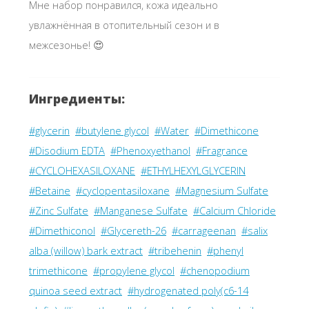
Мне набор понравился, кожа идеально
увлажнённая в отопительный сезон и в
межсезонье! 😍
Ингредиенты:
#glycerin
#butylene glycol
#Water
#Dimethicone
#Disodium EDTA
#Phenoxyethanol
#Fragrance
#CYCLOHEXASILOXANE
#ETHYLHEXYLGLYCERIN
#Betaine
#cyclopentasiloxane
#Magnesium Sulfate
#Zinc Sulfate
#Manganese Sulfate
#Calcium Chloride
#Dimethiconol
#Glycereth-26
#carrageenan
#salix
alba (willow) bark extract
#tribehenin
#phenyl
trimethicone
#propylene glycol
#chenopodium
quinoa seed extract
#hydrogenated poly(c6-14