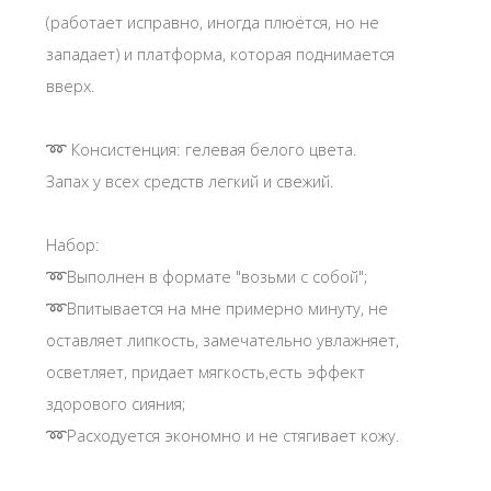
(работает исправно, иногда плюётся, но не
западает) и платформа, которая поднимается
вверх.
➿ Консистенция: гелевая белого цвета.
Запах у всех средств легкий и свежий.
Набор:
➿Выполнен в формате "возьми с собой"; ᅠ
➿Впитывается на мне примерно минуту, не
оставляет липкость, замечательно увлажняет,
осветляет, придает мягкость,есть эффект
здорового сияния;
➿Расходуется экономно и не стягивает кожу.
ᅠ