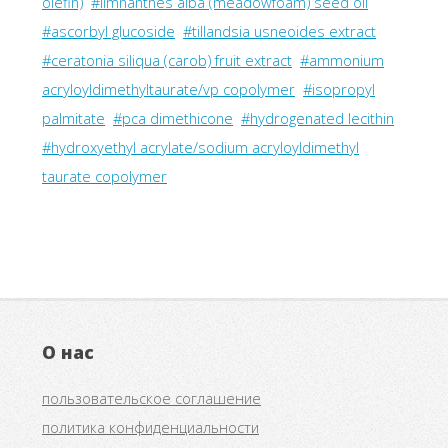
olefin)
#limnanthes alba (meadowfoam) seed oil
#ascorbyl glucoside
#tillandsia usneoides extract
#ceratonia siliqua (carob) fruit extract
#ammonium
acryloyldimethyltaurate/vp copolymer
#isopropyl
palmitate
#pca dimethicone
#hydrogenated lecithin
#hydroxyethyl acrylate/sodium acryloyldimethyl
taurate copolymer
О нас
пользовательское соглашение
политика конфиденциальности