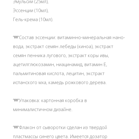
Эмульсии (25мл),
Эссенции (10мл),
Гель-крема (10мл).
➿Состав эссенции: витаминно-минеральная нано-
вода, экстракт семян лебеды (киноа), экстракт
семян пенника лугового, экстракт коры ивы,
ацетилглюкозамин, ниацинамид, витамин Е,
пальмитиновая кислота, лецитин, экстракт
испанского мха, камедь рожкового дерева.
ᅠ
➿Упаковка: картонная коробка в
минималистичном дизайне.
➿Флакон от сыворотки сделан из твердой
пластмассы синего цвета. Имеется дозатор