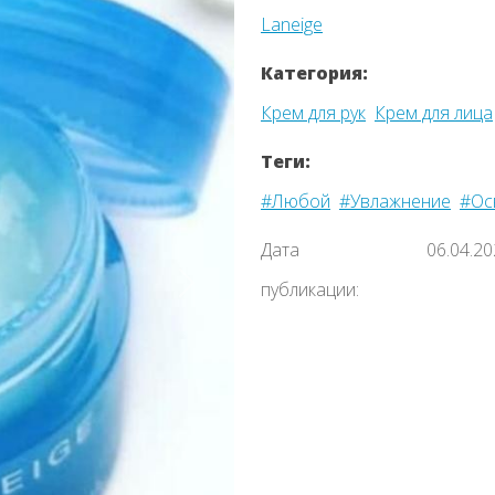
Laneige
Категория:
Крем для рук
Крем для лица
Теги:
#Любой
#Увлажнение
#Ос
Дата
06.04.2
публикации:
Назад