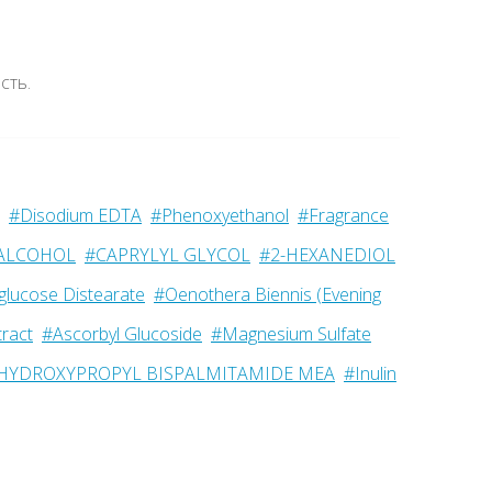
сть.
#Disodium EDTA
#Phenoxyethanol
#Fragrance
ALCOHOL
#CAPRYLYL GLYCOL
#2-HEXANEDIOL
lglucose Distearate
#Oenothera Biennis (Evening
ract
#Ascorbyl Glucoside
#Magnesium Sulfate
HYDROXYPROPYL BISPALMITAMIDE MEA
#Inulin