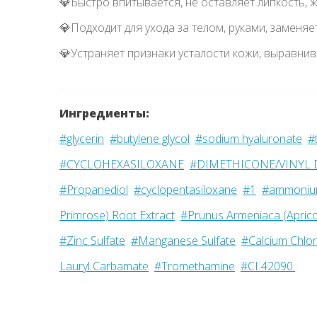
💎Быстро впитывается, не оставляет липкость,
💎Подходит для ухода за телом, руками, заменяе
💎Устраняет признаки усталости кожи, выравнива
Ингредиенты:
#glycerin
#butylene glycol
#sodium hyaluronate
#
#CYCLOHEXASILOXANE
#DIMETHICONE/VINYL
#Propanediol
#cyclopentasiloxane
#1
#ammonium
Primrose) Root Extract
#Prunus Armeniaca (Apricot
#Zinc Sulfate
#Manganese Sulfate
#Calcium Chlor
Lauryl Carbamate
#Tromethamine
#CI 42090.