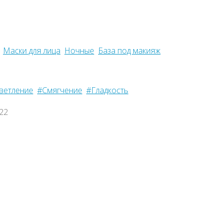
Маски для лица
Ночные
База под макияж
ветление
#Смягчение
#Гладкость
022