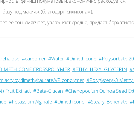
 жирность, финиш полуматовый, экономично расходуется;
т базу под макияж (благодаря силиконам);
ет её тон, смягчает, увлажняет средне, придаёт бархатисто
trehalose
#carbomer
#Water
#Dimethicone
#Polysorbate 20
 DIMETHICONE CROSSPOLYMER
#ETHYLHEXYLGLYCERIN
#
 acryloyldimethyltaurate/VP copolymer
#Polyglyceryl-3 Methy
) Fruit Extract
#Beta-Glucan
#Chenopodium Quinoa Seed Ext
ide
#Potassium Alginate
#Dimethiconol
#Stearyl Behenate
#