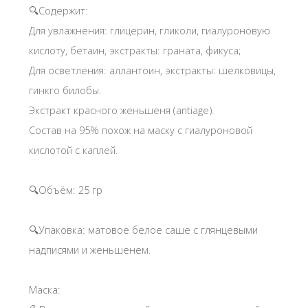
🔍Содержит:
Для увлажнения: глицерин, гликоли, гиалуроновую
кислоту, бетаин, экстракты: граната, фикуса;
Для осветления: аллантоин, экстракты: шелковицы,
гинкго билобы.
Экстракт красного женьшеня (antiage).
Состав на 95% похож на маску с гиалуроновой
кислотой с каплей.
🔍Объём: 25 гр
🔍Упаковка: матовое белое саше с глянцевыми
надписями и женьшенем.
Маска: