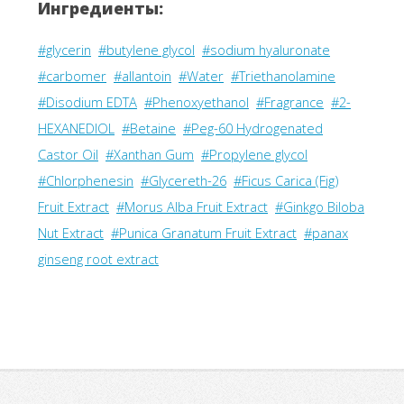
Ингредиенты:
#glycerin
#butylene glycol
#sodium hyaluronate
#carbomer
#allantoin
#Water
#Triethanolamine
#Disodium EDTA
#Phenoxyethanol
#Fragrance
#2-
HEXANEDIOL
#Betaine
#Peg-60 Hydrogenated
Castor Oil
#Xanthan Gum
#Propylene glycol
#Chlorphenesin
#Glycereth-26
#Ficus Carica (Fig)
Fruit Extract
#Morus Alba Fruit Extract
#Ginkgo Biloba
Nut Extract
#Punica Granatum Fruit Extract
#panax
ginseng root extract