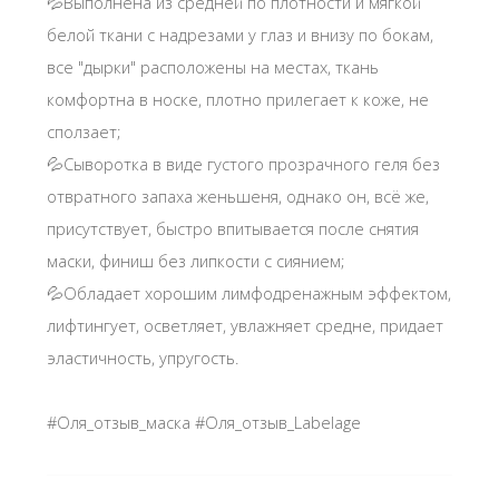
💦Выполнена из средней по плотности и мягкой
белой ткани с надрезами у глаз и внизу по бокам,
все "дырки" расположены на местах, ткань
комфортна в носке, плотно прилегает к коже, не
сползает;
💦Сыворотка в виде густого прозрачного геля без
отвратного запаха женьшеня, однако он, всё же,
присутствует, быстро впитывается после снятия
маски, финиш без липкости с сиянием;
💦Обладает хорошим лимфодренажным эффектом,
лифтингует, осветляет, увлажняет средне, придает
эластичность, упругость.
#Оля_отзыв_маска #Оля_отзыв_Labelage