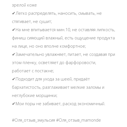
зрелой коже
✔Легко распределять, наносить, смывать, не
стягивает, не сушит;
✔На мне впитывается мин.10, не оставляя липкость,
финиш сияющий влажный, есть ощущение продукта
на лице, но оно вполне комфортное;
✔Замечательно увлажняет, питает, не создавая при
этом пленку, осветляет до фарфоровости,
работает с постакне;
✔Подходит для ухода за шеей, придаёт
бархатистость, разглаживает мелкие заломы и
неглубокие морщинки;
✔Мои поры не забивает, расход экономичный.
#Оля_отзыв_эмульсия #Оля_отзыв_mamonde