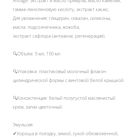
Antiage: экстракт и масло примулы, масло камелии,
гамма-линоленовую кислоту, экстракт какао;
Для увлажнения: глицерин, сквалан, силиконы,
масла: подсолнечника, жожоба,
экстракт сафлора (антиакне, регенерация).
🔍Объём: 5 мл, 150 мл
🔍Упаковка: пластиковый молочный флакон
цилиндрической формы с винтовой белой крышкой
🔍Консистенция: белый полугустой маслянистый
крем, запах цветочный.
Эмульсия:
✔Хороша в поездку, зимой, сухой обезвоженной,