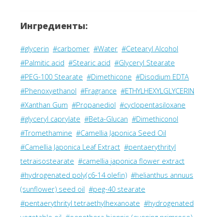
Ингредиенты:
#glycerin
#carbomer
#Water
#Cetearyl Alcohol
#Palmitic acid
#Stearic acid
#Glyceryl Stearate
#PEG-100 Stearate
#Dimethicone
#Disodium EDTA
#Phenoxyethanol
#Fragrance
#ETHYLHEXYLGLYCERIN
#Xanthan Gum
#Propanediol
#cyclopentasiloxane
#glyceryl caprylate
#Beta-Glucan
#Dimethiconol
#Tromethamine
#Camellia Japonica Seed Oil
#Camellia Japonica Leaf Extract
#pentaerythrityl
tetraisostearate
#camellia japonica flower extract
#hydrogenated poly(c6-14 olefin)
#helianthus annuus
(sunflower) seed oil
#peg-40 stearate
#pentaerythrityl tetraethylhexanoate
#hydrogenated
vegetable oil
#oenothera biennis (evening primrose)