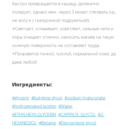
быстро превращается в кашицу, деликатно
полирует, однако мин. через 3 может стягивать (ну,
не могу я с гиалуронкой подружиться!);
⭐Смягчает, сглаживает, осветляет, сальные нити и
поры очищает отлично, наносить макияж на такую
холеную поверхность не составляет труда;
⭐Понравится тонкой, тусклой, нормальной коже, да
даже любой!
Ингредиенты:
#glycerin
#butylene glycol
#sodium hyaluronate
#hydrogenated lecithin
#Water
#ETHYLHEXYLGLYCERIN
#CAPRYLYL GLYCOL
#2-
HEXANEDIOL
#Betaine
#Dipropylene glycol