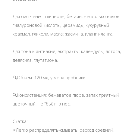
Для смягчения: глицерин, бетаин, несколько видов
гиалуроновой кислоты, церамиды, кукурузный
крахмал, гликоли, масла: жасмина, иланг-иланга;
Для тона и антиакне, экстракты: календулы, лотоса,
девясила, глутатиона.
🔍Объём: 120 мл, у меня пробники
🔍Консистенция: бежеватое пюре, запах приятный
цветочный, не "бьёт" в нос.
Скатка:
⭐Легко распределять-смывать, расход средний,