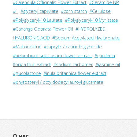
#Calendula Officinalis Flower Extract
#Ceramide NP
#1
#glyceryl caprylate
#corn starch
#Cellulose
#Polyglyceryl-10 Laurate
#Polyglyceryl-10 Myristate
#Cananga Odorata Flower Oil
#HYDROLYZED
HYALURONIC ACID
#Sodium Acetylated Hyaluronate
#Maltodextrin
#caprylic / capric triglyceride
#nelumbium speciosum flower extract
#gardenia
florida fruit extract
#sodium carbomer
#jasmine oil
#glucolactone
#inula britannica flower extract
#phytosteryl / octyldodecyllauroyl glutamate
О нас