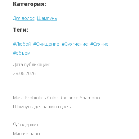
Категория:
Для волос
Шампунь
Теги:
#Любой
#Очищение
#Смягчение
#Сияние
#объем
Дата публикации:
28.06.2026
Masil Probiotics Color Radiance Shampoo.
Шампунь для защиты цвета
🔍Содержит:
Мягкие павы.