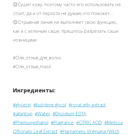
😐Сушит кожу, поэтому часто его использовать не
стоит, да и от перхоти не думаю,что поможет...
😐Отрывная линия не выполняет свою функцию,
как и с зеленым саше, пришлось разрезать саше
ножницами.
#Оля_отзыв_для_волос
#Оля_отзыв_masil
Ингредиенты:
#glycerin
#butylene glycol
#royal jelly extract
#allantoin
#Water
#Disodium EDTA
#Phenoxyethanol
#Fragrance
#CITRIC ACID
#Melissa
Officinalis Leaf Extract
#Hamamelis Virginiana (Witch