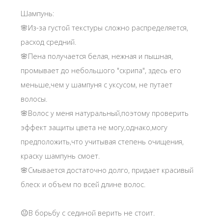
Шампунь:
🌸Из-за густой текстуры сложно распределяется,
расход средний.
🌸Пена получается белая, нежная и пышная,
промывает до небольшого "скрипа", здесь его
меньше,чем у шампуня с уксусом, не путает
волосы.
🌸Волос у меня натуральный,поэтому проверить
эффект защиты цвета не могу,однако,могу
предположить,что учитывая степень очищения,
краску шампунь смоет.
🌸Смывается достаточно долго, придает красивый
блеск и объем по всей длине волос.
😐В борьбу с сединой верить не стоит.