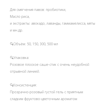
Для смягчения павов: пробиотики,
Масло риса,
и экстракты: авокадо, лаванды, гаммамелисса, мяты
и мн.др.
🔍Объём: 50, 150, 300, 500 мл
🔍Упаковка:
Розовое плоское саше-стик с очень неудобной
отрывной линией.
🔍Консистенция:
Прозрачно-розовый густой гель с приятным
сладким фруктово-цветочным ароматом