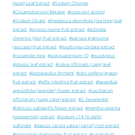
Hazel) Leaf Extract
#Sodium Chloride
#Cocamidopropyl Betaine
#isopropyl alcohol
#Sodium Citrate
#melaleuca alternifolia (tea tree) leaf
extract
#prunus mume fruit extract
#actinidia
chinensis (kiwi) fruit extract
#persea gratissima
(avocado) fruit extract
#houttuynia cordata extract
#cocamide mea
#polyquaternium-10
#eucalyptus
globulus leaf extract
#salvia officinalis (sage) leaf
extract
#lactobacillus ferment
#vitis vinifera (grape)
fruit extract
#luffa cylindrica fruit extract
#lavandula
angustifolia (lavender) flower extract
#saccharum
officinarum (sugar cane) extract
#2 -hexanediol
#hibiscus sabdariffa flower extract
#mentha piperita
(peppermint) extract
#sodium c14-16 olefin
sulfonate
#daucus carota sativa (carrot) root extract
#hippophae rhamnoides fruit extract
#cynanchum