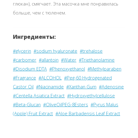
глюкан), смягчает. Эта масочка мне понравилась
больше, чем с тюленем.
Ингредиенты:
#glycerin
#sodium hyaluronate
#trehalose
#carbomer
#allantoin
#Water
#Triethanolamine
#Disodium EDTA
#Phenoxyethanol
#Methylparaben
#Fragrance
#ALCOHOL
#Peg-60 Hydrogenated
Castor Oil
#Niacinamide
#Xanthan Gum
#Adenosine
#Centella Asiatica Extract
#Hydroxyethylcellulose
#Beta-Glucan
#OliveOilPEG-8Esters
#Pyrus Malus
(Apple) Fruit Extract
#Aloe Barbadensis Leaf Extract