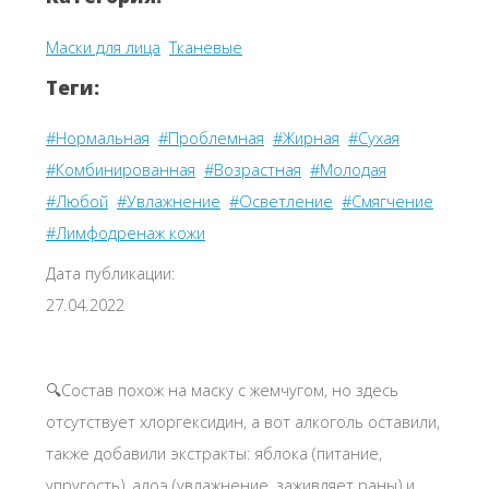
Маски для лица
Тканевые
Теги:
#Нормальная
#Проблемная
#Жирная
#Сухая
#Комбинированная
#Возрастная
#Молодая
#Любой
#Увлажнение
#Осветление
#Смягчение
#Лимфодренаж кожи
Дата публикации:
27.04.2022
🔍Состав похож на маску с жемчугом, но здесь
отсутствует хлоргексидин, а вот алкоголь оставили,
также добавили экстракты: яблока (питание,
упругость), алоэ (увлажнение, заживляет раны) и