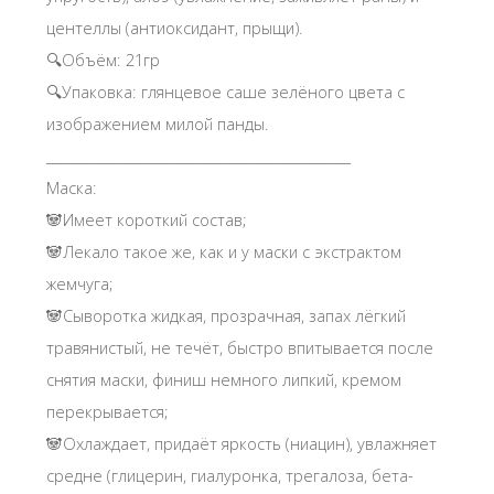
центеллы (антиоксидант, прыщи).
🔍Объём: 21гр
🔍Упаковка: глянцевое саше зелёного цвета с
изображением милой панды.
______________________________________________
Маска:
🐼Имеет короткий состав;
🐼Лекало такое же, как и у маски с экстрактом
жемчуга;
🐼Сыворотка жидкая, прозрачная, запах лёгкий
травянистый, не течёт, быстро впитывается после
снятия маски, финиш немного липкий, кремом
перекрывается;
🐼Охлаждает, придаёт яркость (ниацин), увлажняет
средне (глицерин, гиалуронка, трегалоза, бета-