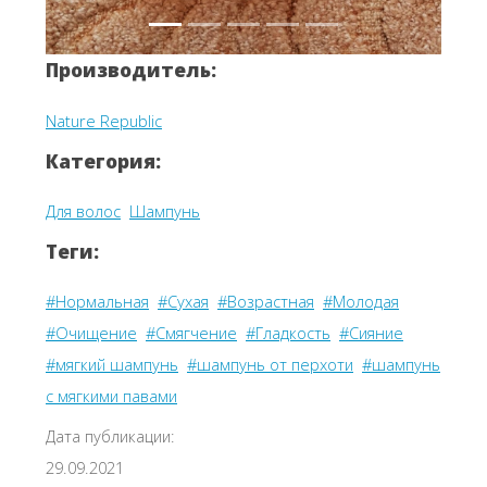
Производитель:
Nature Republic
Категория:
Для волос
Шампунь
Теги:
#Нормальная
#Сухая
#Возрастная
#Молодая
#Очищение
#Смягчение
#Гладкость
#Сияние
#мягкий шампунь
#шампунь от перхоти
#шампунь
с мягкими павами
Дата публикации:
29.09.2021