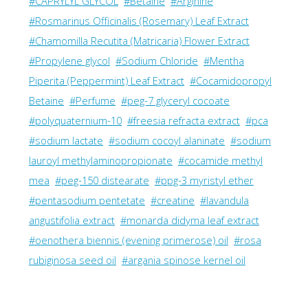
#CAPRYLYL GLYCOL
#Betaine
#Arginine
#Rosmarinus Officinalis (Rosemary) Leaf Extract
#Chamomilla Recutita (Matricaria) Flower Extract
#Propylene glycol
#Sodium Chloride
#Mentha
Piperita (Peppermint) Leaf Extract
#Cocamidopropyl
Betaine
#Perfume
#peg-7 glyceryl cocoate
#polyquaternium-10
#freesia refracta extract
#pca
#sodium lactate
#sodium cocoyl alaninate
#sodium
lauroyl methylaminopropionate
#cocamide methyl
mea
#peg-150 distearate
#ppg-3 myristyl ether
#pentasodium pentetate
#creatine
#lavandula
angustifolia extract
#monarda didyma leaf extract
#oenothera biennis (evening primerose) oil
#rosa
rubiginosa seed oil
#argania spinose kernel oil