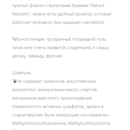
пузатый флакон с выпуклыми буквами "Nature
Republic", сверху есть удобный дозатор, который
работает исправно, был защищён наклейкой.
🔍Консистенция: прозрачный полужидкий гель,
запах мне очень нравится, сладенький, я слышу
аргану, лаванду, фрезию.
Шампунь:
💣Не содержит силиконов, искусственных
красителей, минеральных масел, спиртов,
материалов животного происхождения,
поверхностно-активных сульфатов, однако в
старых версиях были нехорошие консерванты -
Mеthylchloroisothiazolinone, Methylisothiazolinone;