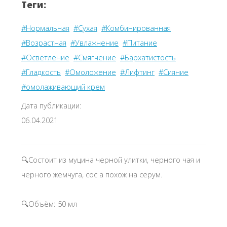
Теги:
#Нормальная
#Сухая
#Комбинированная
#Возрастная
#Увлажнение
#Питание
#Осветление
#Смягчение
#Бархатистость
#Гладкость
#Омоложение
#Лифтинг
#Сияние
#омолаживающий крем
Дата публикации:
06.04.2021
🔍Состоит из муцина черной улитки, черного чая и
черного жемчуга, сос а похож на серум.
🔍Объём: 50 мл