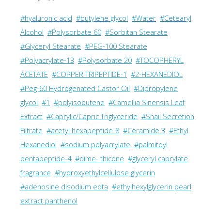
#hyaluronic acid
#butylene glycol
#Water
#Cetearyl
Alcohol
#Polysorbate 60
#Sorbitan Stearate
#Glyceryl Stearate
#PEG-100 Stearate
#Polyacrylate-13
#Polysorbate 20
#TOCOPHERYL
ACETATE
#COPPER TRIPEPTIDE-1
#2-HEXANEDIOL
#Peg-60 Hydrogenated Castor Oil
#Dipropylene
glycol
#1
#polyisobutene
#Camellia Sinensis Leaf
Extract
#Caprylic/Capric Triglyceride
#Snail Secretion
Filtrate
#acetyl hexapeptide-8
#Ceramide 3
#Ethyl
Hexanediol
#sodium polyacrylate
#palmitoyl
pentapeptide-4
#dime- thicone
#glyceryl caprylate
fragrance
#hydroxyethylcellulose glycerin
#adenosine disodium edta
#ethylhexylglycerin pearl
extract panthenol