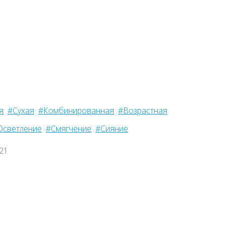
я
#Сухая
#Комбинированная
#Возрастная
Осветление
#Смягчение
#Сияние
021