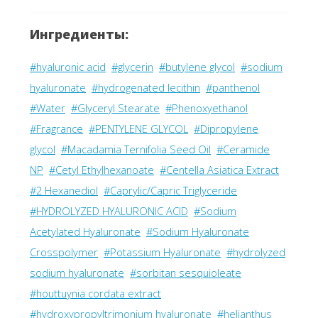
Ингредиенты:
#hyaluronic acid
#glycerin
#butylene glycol
#sodium
hyaluronate
#hydrogenated lecithin
#panthenol
#Water
#Glyceryl Stearate
#Phenoxyethanol
#Fragrance
#PENTYLENE GLYCOL
#Dipropylene
glycol
#Macadamia Ternifolia Seed Oil
#Ceramide
NP
#Cetyl Ethylhexanoate
#Centella Asiatica Extract
#2 Hexanediol
#Caprylic/Capric Triglyceride
#HYDROLYZED HYALURONIC ACID
#Sodium
Acetylated Hyaluronate
#Sodium Hyaluronate
Crosspolymer
#Potassium Hyaluronate
#hydrolyzed
sodium hyaluronate
#sorbitan sesquioleate
#houttuynia cordata extract
#hydroxypropyltrimonium hyaluronate
#helianthus