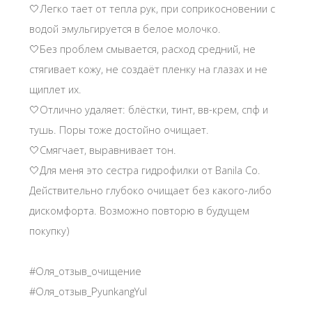
🤍Легко тает от тепла рук, при соприкосновении с
водой эмульгируется в белое молочко.
🤍Без проблем смывается, расход средний, не
стягивает кожу, не создаёт пленку на глазах и не
щиплет их.
🤍Отлично удаляет: блёстки, тинт, вв-крем, спф и
тушь. Поры тоже достойно очищает.
🤍Смягчает, выравнивает тон.
🤍Для меня это сестра гидрофилки от Banila Co.
Действительно глубоко очищает без какого-либо
дискомфорта. Возможно повторю в будущем
покупку)
#Оля_отзыв_очищение
#Оля_отзыв_PyunkangYul