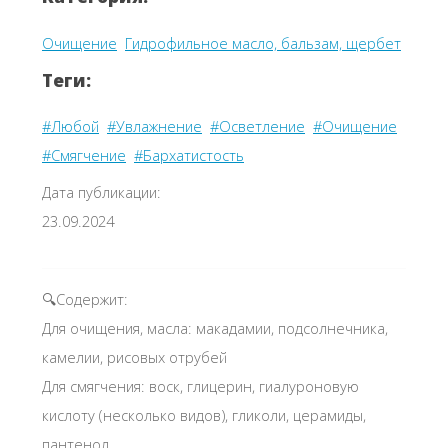
Очищение
Гидрофильное масло, бальзам, щербет
Теги:
#Любой
#Увлажнение
#Осветление
#Очищение
#Смягчение
#Бархатистость
Дата публикации:
23.09.2024
🔍Содержит:
Для очищения, масла: макадамии, подсолнечника,
камелии, рисовых отрубей
Для смягчения: воск, глицерин, гиалуроновую
кислоту (несколько видов), гликоли, церамиды,
пантенол,