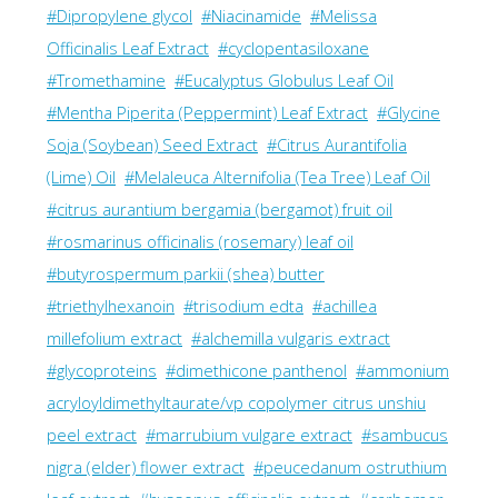
#Dipropylene glycol
#Niacinamide
#Melissa
Officinalis Leaf Extract
#cyclopentasiloxane
#Tromethamine
#Eucalyptus Globulus Leaf Oil
#Mentha Piperita (Peppermint) Leaf Extract
#Glycine
Soja (Soybean) Seed Extract
#Citrus Aurantifolia
(Lime) Oil
#Melaleuca Alternifolia (Tea Tree) Leaf Oil
#citrus aurantium bergamia (bergamot) fruit oil
#rosmarinus officinalis (rosemary) leaf oil
#butyrospermum parkii (shea) butter
#triethylhexanoin
#trisodium edta
#achillea
millefolium extract
#alchemilla vulgaris extract
#glycoproteins
#dimethicone panthenol
#ammonium
acryloyldimethyltaurate/vp copolymer citrus unshiu
peel extract
#marrubium vulgare extract
#sambucus
nigra (elder) flower extract
#peucedanum ostruthium