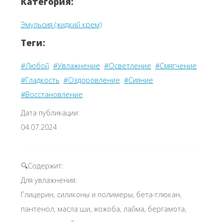
Категория:
Эмульсия (жидкий крем)
Теги:
#Любой
#Увлажнение
#Осветление
#Смягчение
#Гладкость
#Оздоровление
#Сияние
#Восстановление
Дата публикации:
04.07.2024
🔍Содержит:
Для увлажнения:
Глицерин, силиконы и полимеры, бета-глюкан,
пантенол, масла:ши, жожоба, лайма, бергамота,