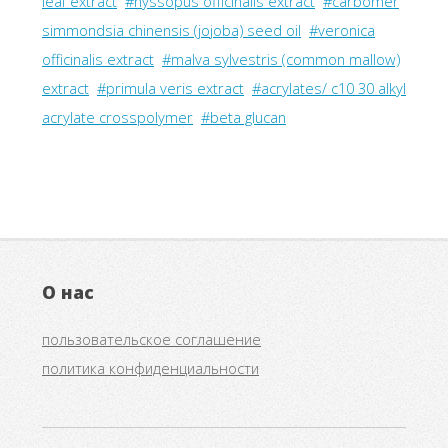
leaf extract
#hyssopus officinalis extract
#carbomer
simmondsia chinensis (jojoba) seed oil
#veronica
officinalis extract
#malva sylvestris (common mallow)
extract
#primula veris extract
#acrylates/ c10 30 alkyl
acrylate crosspolymer
#beta glucan
О нас
пользовательское соглашение
политика конфиденциальности