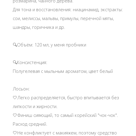
розмарина, чайного дерева.
Для тона и восстановления: ниацинамид, экстракты:
сои, мелиссы, мальвы, примулы, перечной мяты,
шандры, горичника и др.
🔍Объём: 120 мл, у меня пробники
🔍Консистенция:
Полугелевая с мыльным ароматом, цвет белый
Лосьон:
🤍Легко распределяется, быстро впитывается без
липкости и жирности.
🤍Финиш сияющий, то самый корейский "чок-чок".
Расход средний.
🤍Не конфликтует с макияжем, поэтому средство