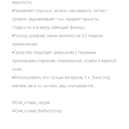
жирности;
▪️Увлажняет хорошо, можно наслаивать, питает
средне, выравнивает тон, придаёт яркость,
гладкость и в меру сияющий финиш;
▪️Расход средний, мини хватило на 2,5 недели
применения;
▪️Средство подойдет девушкам с первыми
признаками старения, нормальной, комби и жирной
коже;
▪️Использовать его лучше вечером, т.к. база под
макияж, вв и сс на нем, увы, скатываются...
#Оля_отзыв_серум
#Оля_отзыв_thefaceshop