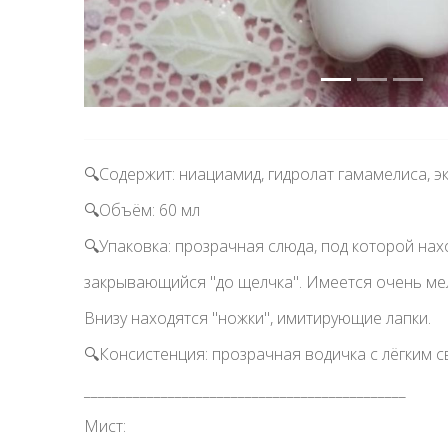
🔍Содержит: ниациамид, гидролат гамамелиса, эк
🔍Объём: 60 мл ᅠ
🔍Упаковка: прозрачная слюда, под которой нах
закрывающийся "до щелчка". Имеется очень мел
Внизу находятся "ножки", имитирующие лапки. 
🔍Консистенция: прозрачная водичка с лёгким 
______________________________________________
Мист: ᅠ