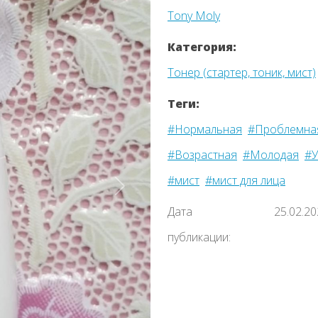
Tony Moly
Категория:
Тонер (стартер, тоник, мист)
Теги:
#Нормальная
#Проблемна
#Возрастная
#Молодая
#У
#мист
#мист для лица
Назад
Дата
25.02.2
публикации: