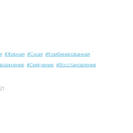
я
#Жирная
#Сухая
#Комбинированная
влажнение
#Смягчение
#Восстановление
021