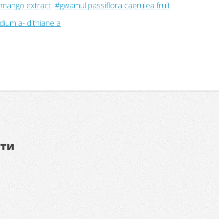
mango extract
#gwamul passiflora caerulea fruit
dium a- dithiane a
ети