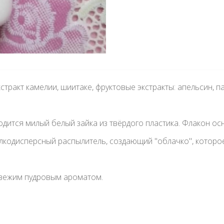
стракт камелии, шиитаке, фруктовые экстракты: апельсин, па
одится милый белый зайка из твёрдого пластика. Флакон о
кодисперсный распылитель, создающий "облачко", которое
ᅠ
свежим пудровым ароматом.