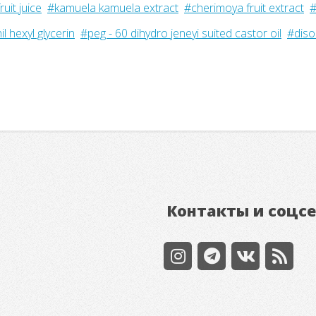
uit juice
#kamuela kamuela extract
#cherimoya fruit extract
#
il hexyl glycerin
#peg - 60 dihydro jeneyi suited castor oil
#diso
Контакты и соцс