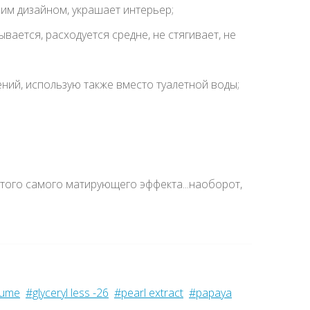
им дизайном, украшает интерьер;
ется, расходуется средне, не стягивает, не
ний, использую также вместо туалетной воды;
а того самого матирующего эффекта...наоборот,
fume
#glyceryl less -26
#pearl extract
#papaya