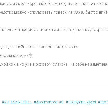
 при этом имеет хороший объём, поднимает настроение сво
едство можно использовать поверх макияжа, быстро впитыва
лнительной профилактикой от акне и раздражений, покрасне
ь для дальнейшего использования флакона.
роблемной кожи👌.
сухой кожи, но уже в розовом флаконе. На себе не заметил
#2-HEXANEDIOL
#Niacinamide
#1
#Propylene glycol
#Per