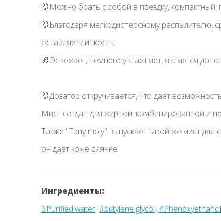
🐰Можно брать с собой в поездку, компактный,
🐰Благодаря мелкодисперсному распылителю, ср
оставляет липкость; ᅠ
🐰Освежает, немного увлажняет, является допо
ᅠ
🐰Дозатор откручивается, что даёт возможност
Мист создан для жирной, комбинированной и п
Также "Tony moly" выпускает такой же мист для 
он даёт коже сияние.
Ингредиенты:
#Purified water
#butylene glycol
#Phenoxyethanol