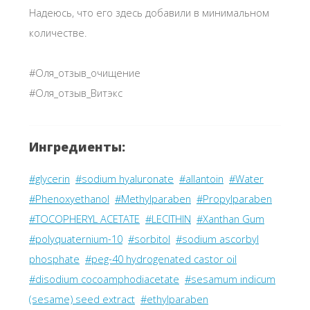
Надеюсь, что его здесь добавили в минимальном
количестве.
#Оля_отзыв_очищение
#Оля_отзыв_Витэкс
Ингредиенты:
#glycerin
#sodium hyaluronate
#allantoin
#Water
#Phenoxyethanol
#Methylparaben
#Propylparaben
#TOCOPHERYL ACETATE
#LECITHIN
#Xanthan Gum
#polyquaternium-10
#sorbitol
#sodium ascorbyl
phosphate
#peg-40 hydrogenated castor oil
#disodium cocoamphodiacetate
#sesamum indicum
(sesame) seed extract
#ethylparaben