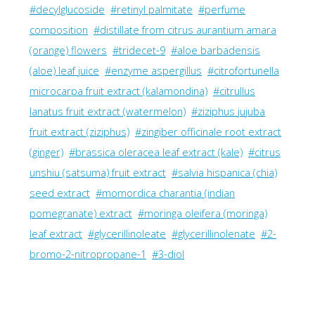
#decylglucoside
#retinyl palmitate
#perfume
composition
#distillate from citrus aurantium amara
(orange) flowers
#tridecet-9
#aloe barbadensis
(aloe) leaf juice
#enzyme aspergillus
#citrofortunella
microcarpa fruit extract (kalamondina)
#citrullus
lanatus fruit extract (watermelon)
#ziziphus jujuba
fruit extract (ziziphus)
#zingiber officinale root extract
(ginger)
#brassica oleracea leaf extract (kale)
#citrus
unshiu (satsuma) fruit extract
#salvia hispanica (chia)
seed extract
#momordica charantia (indian
pomegranate) extract
#moringa oleifera (moringa)
leaf extract
#glycerillinoleate
#glycerillinolenate
#2-
bromo-2-nitropropane-1
#3-diol