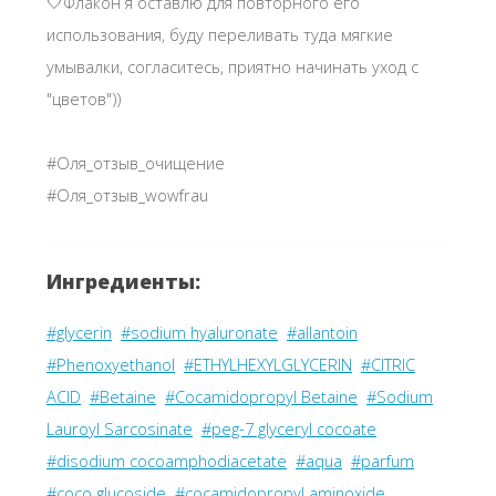
🤍Флакон я оставлю для повторного его
использования, буду переливать туда мягкие
умывалки, согласитесь, приятно начинать уход с
"цветов"))
#Оля_отзыв_очищение
#Оля_отзыв_wowfrau
Ингредиенты:
#glycerin
#sodium hyaluronate
#allantoin
#Phenoxyethanol
#ETHYLHEXYLGLYCERIN
#CITRIC
ACID
#Betaine
#Cocamidopropyl Betaine
#Sodium
Lauroyl Sarcosinate
#peg-7 glyceryl cocoate
#disodium cocoamphodiacetate
#aqua
#parfum
#coco glucoside
#cocamidopropyl aminoxide