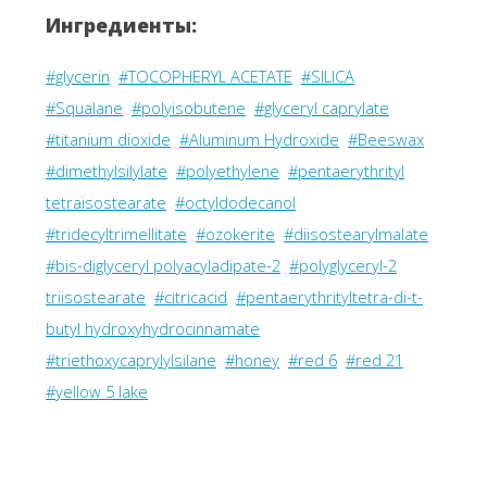
Ингредиенты:
#glycerin
#TOCOPHERYL ACETATE
#SILICA
#Squalane
#polyisobutene
#glyceryl caprylate
#titanium dioxide
#Aluminum Hydroxide
#Beeswax
#dimethylsilylate
#polyethylene
#pentaerythrityl
tetraisostearate
#octyldodecanol
#tridecyltrimellitate
#ozokerite
#diisostearylmalate
#bis-diglyceryl polyacyladipate-2
#polyglyceryl-2
triisostearate
#citricacid
#pentaerythrityltetra-di-t-
butyl hydroxyhydrocinnamate
#triethoxycaprylylsilane
#honey
#red 6
#red 21
#yellow 5 lake