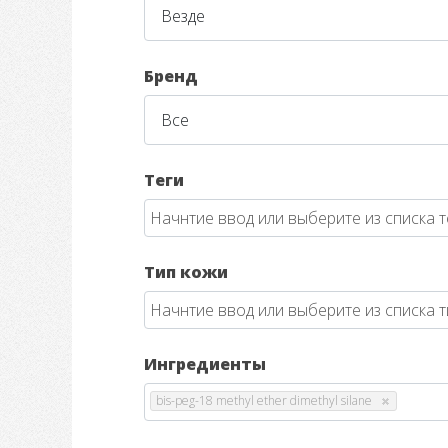
Бренд
Теги
Тип кожи
Ингредиенты
bis-peg-18 methyl ether dimethyl silane